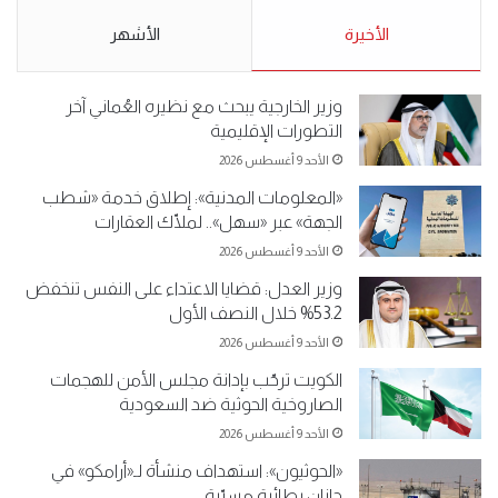
5-2019.
نبيع مخدرات يعني ولا خمر؟!.
الأحد 5 مايو 2019
الأخيرة
الأحد 5 مايو 2019
الأشهر
وزير الخارجية يبحث مع نظيره العُماني آخر
التطورات الإقليمية
الأحد 9 أغسطس 2026
«المعلومات المدنية»: إطلاق خدمة «شطب
الجهة» عبر «سهل».. لملّاك العقارات
الأحد 9 أغسطس 2026
وزير العدل: قضايا الاعتداء على النفس تنخفض
53.2% خلال النصف الأول
الأحد 9 أغسطس 2026
الكويت ترحّب بإدانة مجلس الأمن للهجمات
الصاروخية الحوثية ضد السعودية
الأحد 9 أغسطس 2026
«الحوثيون»: استهداف منشأة لـ«أرامكو» في
جازان بطائرة مسيّرة