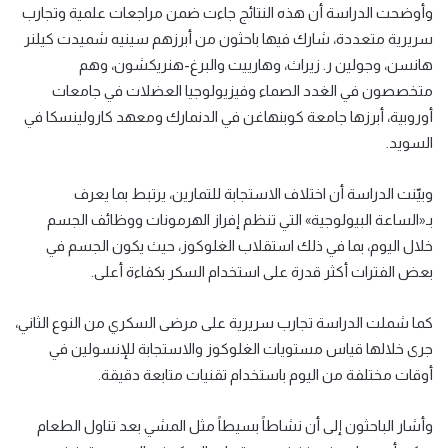
وأوضحت الدراسة أن هذه النتائج جاءت ضمن مراجعات علمية وتجارب
سريرية متعددة، شارك فيها باحثون من أبرزهم سينيه شميدت كيلنر
هانسن، وجولين ر. زيراث، وهارييت والبرغ-هنريكشون، وهم
متخصصون في الغدد الصماء وفيزيولوجيا العضلات في جامعات
أوروبية، أبرزها جامعة كوبنهاغن في الدنمارك ومعهد كارولينسكا في
السويد.
وبيّنت الدراسة أن اختلاف الاستجابة للتمارين، يرتبط بما يعرف
بـ«الساعة البيولوجية» التي تنظم إفراز الهرمونات ووظائف الجسم
خلال اليوم، بما في ذلك استقلاب الغلوكوز، حيث يكون الجسم في
بعض الفترات أكثر قدرة على استخدام السكر بكفاءة أعلى.
كما شملت الدراسة تجارب سريرية على مرضى السكري من النوع الثاني،
جرى خلالها قياس مستويات الغلوكوز والاستجابة للإنسولين في
أوقات مختلفة من اليوم باستخدام تقنيات متابعة دقيقة.
وأشار الباحثون إلى أن نشاطاً بسيطاً مثل المشي بعد تناول الطعام