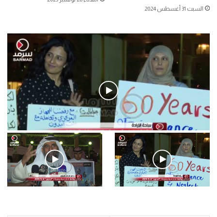
السبت 31 أغسطس 2024
فيديو
.وقفة احتجاجية رمزية لـ”#البدون” في ساحة الإرادة 4-5-2019.
الأحد 5 مايو 2019
.وقفة احتجاجية رمزية
.كامل فرحان العنزي معتصم
لـ”#البدون” في ساحة الإرادة 4-
من البدون: ما تخافون من الله ..