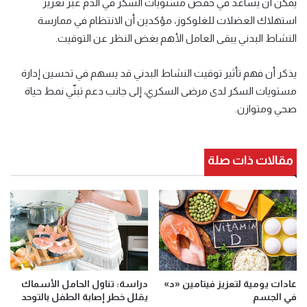
يمكن أن يساعد في خفض مستويات السكر في الدم عبر تعزيز
استهلاك العضلات للغلوكوز، مؤكدين أن الانتظام في ممارسة
النشاط البدني يبقى العامل الأهم بغض النظر عن التوقيت.
يذكر أن فهم تأثير توقيت النشاط البدني قد يسهم في تحسين إدارة
مستويات السكر لدى مرضى السكري، إلى جانب دعم تبنّي نمط حياة
صحي ومتوازن.
مقالات ذات صلة
عادات يومية لتعزيز فيتامين «د»
دراسة: تناول الحامل الأسماك
في الجسم
يقلل خطر إصابة الطفل بالتوحد