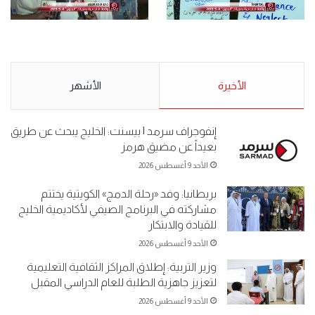
.وقفة احتجاجية رمزية
.كامل فرحان العنزي معتصم
لـ”#البدون” في ساحة الإرادة 4-
من البدون: ما تخافون من الله ..
5-2019.
نبيع مخدرات يعني ولا خمر؟!.
الأحد 5 مايو 2019
الأخيرة
الأحد 5 مايو 2019
الأشهر
إنفوجراف سرمد | بيسنت: الخليج يبحث عن طريق
بعيداً عن مضيق هرمز
الأحد 9 أغسطس 2026
بريطانيا: وفد «رحلة الدمج» الكويتية يختتم
مشاركته في البرنامج الصيفي لأكاديمية الخليج
للقيادة والابتكار
الأحد 9 أغسطس 2026
وزير التربية: إطلاق المراكز الثقافية التعليمية
لتعزيز جاهزية الطلبة للعام الدراسي المقبل
الأحد 9 أغسطس 2026