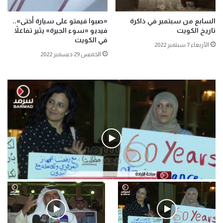
السابع من سبتمبر في ذاكرة
«صبوا فيمتو على سيارة أختى»..
تاريخ الكويت
فيديو «سوء الجيرة» يثير تفاعلاً
في الكويت
الأربعاء 7 سبتمبر 2022
الخميس 29 ديسمبر 2022
فيديو
.وقفة احتجاجية رمزية لـ”#البدون” في ساحة الإرادة 4-5-2019.
الأحد 5 مايو 2019