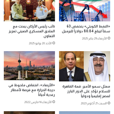
«النفط الكويتي» ينخفض 63
نائب رئيس الأركان يبحث مع
سنتاً ليبلغ 80.84 دولاراً للبرميل
الملحق العسكري الصيني تعزيز
التعاون
الأربعاء 29 يناير 2025
الأحد 20 يوليو 2025
«الأرصاد»: انخفاض ملحوظ في
ممثل سمو الأمير: قمة القاهرة
درجة الحرارة مع فرصة لأمطار
للسلام تؤكد على الدور البارز
رعدية أحياناً
لمصر إقليمياً ودولياً
الأربعاء 16 مارس 2022
السبت 21 أكتوبر 2023