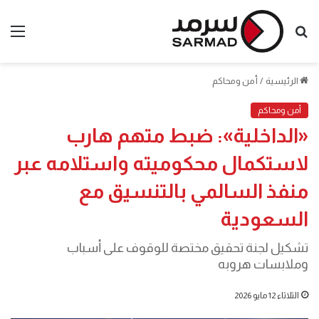
بحث
الق
عن
الرئيسية
/
أمن ومحاكم
أمن ومحاكم
«الداخلية»: ضبط متهم هارب
لاستكمال محكوميته واستلامه عبر
منفذ السالمي بالتنسيق مع
السعودية
تشكيل لجنة تحقيق مختصة للوقوف على أسباب
وملابسات هروبه
الثلاثاء 12 مايو 2026