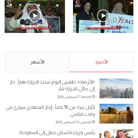
فيديو
.وقفة احتجاجية رمزية لـ”#البدون” في ساحة الإرادة 4-5-2019.
الأحد 5 مايو 2019
.وقفة احتجاجية رمزية
.كامل فرحان العنزي معتصم
لـ”#البدون” في ساحة الإرادة 4-
من البدون: ما تخافون من الله ..
5-2019.
نبيع مخدرات يعني ولا خمر؟!.
الأحد 5 مايو 2019
الأخيرة
الأحد 5 مايو 2019
الأشهر
«الأرصاد»: طقس اليوم شديد الحرارة نهاراً.. حار
إلى مائل للحرارة ليلاً
الجمعة 7 أغسطس 2026
لأول مرة من 16 عاماً.. إنجاز اقتصادي سوري في
وقت قياسي
الخميس 6 أغسطس 2026
رئيس وزراء باكستان يصل إلى السعودية