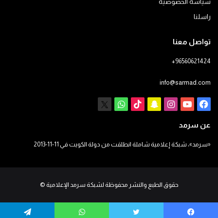
سياسة الخصوصية
راسلنا
تواصل معنا
+96560621424
info@sarmad.com
فيسبوك
يوتيوب
انستقرام
سناب
‫TikTok
X
واتساب
تشات
عن سرمد
«سرمد»، شبكة إعلامية شاملة انطلقت من دولة الكويت في 11-11-2013
حقوق الطبع والنشر محفوظة لشبكة سرمد الإعلامية
©