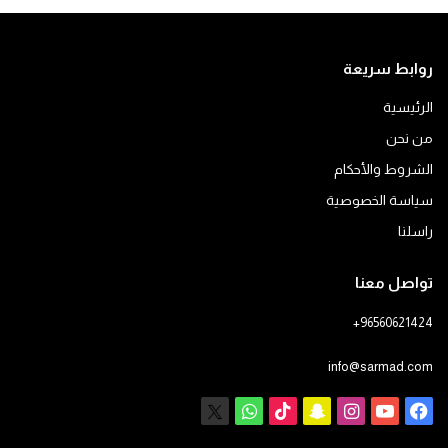
روابط سريعة
الرئيسية
من نحن
الشروط والأحكام
سياسة الخصوصية
راسلنا
تواصل معنا
+96560621424
info@sarmad.com
فيسبوك
يوتيوب
انستقرام
سناب
‫TikTok
X
واتساب
تشات