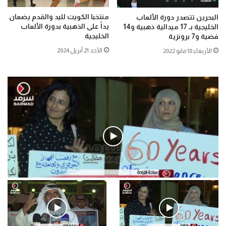
منتخبا الكويت لليد والقدم يضعان
البحرين تتصدر دورة الألعاب
يداً على الذهبية بدورة الألعاب
الخليجية بـ 17 ميدالية ذهبية و14
الخليجية
فضية و7 برونزية
الأحد 21 أبريل 2024
الأربعاء 18 مايو 2022
فيديو
.وقفة احتجاجية رمزية لـ”#البدون” في ساحة الإرادة 4-5-2019.
الأحد 5 مايو 2019