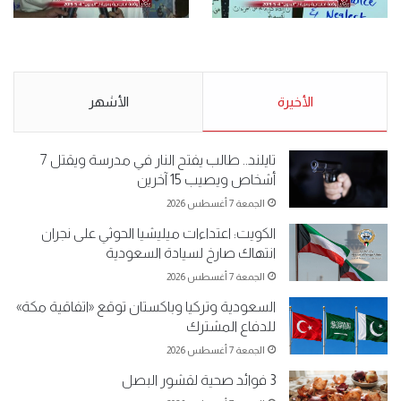
.وقفة احتجاجية رمزية
.كامل فرحان العنزي معتصم
لـ”#البدون” في ساحة الإرادة 4-
من البدون: ما تخافون من الله ..
5-2019.
نبيع مخدرات يعني ولا خمر؟!.
الأحد 5 مايو 2019
الأخيرة
الأحد 5 مايو 2019
الأشهر
تايلند.. طالب يفتح النار في مدرسة ويقتل 7
أشخاص ويصيب 15 آخرين
الجمعة 7 أغسطس 2026
الكويت: اعتداءات ميليشيا الحوثي على نجران
انتهاك صارخ لسيادة السعودية
الجمعة 7 أغسطس 2026
السعودية وتركيا وباكستان توقع «اتفاقية مكة»
للدفاع المشترك
الجمعة 7 أغسطس 2026
3 فوائد صحية لقشور البصل