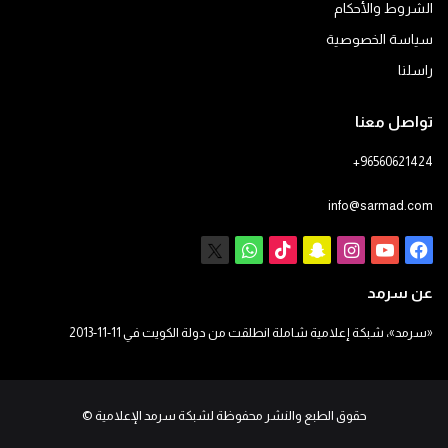
الشروط والأحكام
سياسة الخصوصية
راسلنا
تواصل معنا
+96560621424
info@sarmad.com
فيسبوك
يوتيوب
انستقرام
سناب
‫TikTok
X
واتساب
تشات
عن سرمد
«سرمد»، شبكة إعلامية شاملة انطلقت من دولة الكويت في 11-11-2013
حقوق الطبع والنشر محفوظة لشبكة سرمد الإعلامية
©