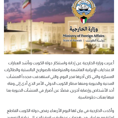
أعربت وزارة الخارجية عن إدانة واستنكار دولة الكويت وبأشد العبارات
الاعتداءات الإيرانية الغاشمة والمتواصلة بالصواريخ البالستية والطائرات
المسيّرة والتي كان آخرها فجر اليوم، والتي استهدفت مجدداً المنشآت
المدنية والحيوية ومنها مطار الكويت الدولي، الأمر الذي أدى إلى وفاة
أحد الأشخاص وإصابة آخرين، فضلاً عن أضرار في المنشآت الحيوية بما
فيها بعثات دبلوماسية.
وأكدت الخارجية في بيان لها اليوم الأربعاء، رفض دولة الكويت القاطع
لما تقوم به إيران من هجمات عدوانية سافرة تؤدي إلي زيادة التصعيد