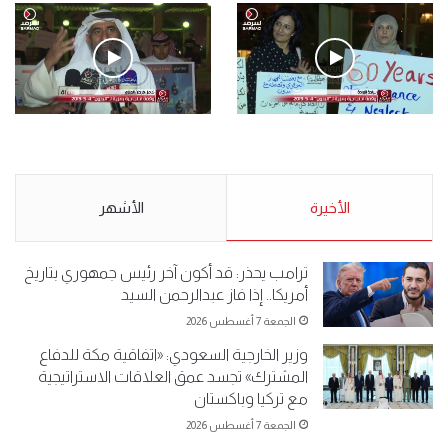
فيديو
.وقفة احتجاجية رمزية لـ”#البدون” في ساحة الإرادة 4-5-2019.
الأحد 5 مايو 2019
.وقفة احتجاجية رمزية
.كامل فرحان العنزي معتصم
لـ”#البدون” في ساحة الإرادة 4-
من البدون: ما تخافون من الله ..
5-2019.
نبيع مخدرات يعني ولا خمر؟!.
الأحد 5 مايو 2019
الأخيرة
الأحد 5 مايو 2019
الأشهر
ترامب يحذر: قد أكون آخر رئيس جمهوري بتاريخ
أمريكا.. إذا فاز عبدالرحمن السيد
الجمعة 7 أغسطس 2026
وزير الخارجية السعودي: «اتفاقية مكة للدفاع
المشترك» تجسد عمق العلاقات الاستراتيجية
مع تركيا وباكستان
الجمعة 7 أغسطس 2026