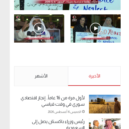
.وقفة احتجاجية رمزية لـ”#البدون” في ساحة الإرادة
4-5-2019.
الأحد 5 مايو 2019
.وقفة احتجاجية رمزية
.كامل فرحان العنزي
لـ”#البدون” في ساحة الإرادة
معتصم من البدون: ما
4-5-2019.
تخافون من الله .. نبيع
مخدرات يعني ولا خمر؟!.
الأحد 5 مايو 2019
الأخيرة
الأحد 5 مايو 2019
الأشهر
لأول مرة من 16 عاماً.. إنجاز اقتصادي
سوري في وقت قياسي
الخميس 6 أغسطس 2026
رئيس وزراء باكستان يصل إلى
السعودية