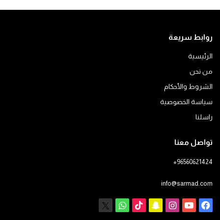
روابط سريعة
الرئيسية
من نحن
الشروط والأحكام
سياسة الخصوصية
راسلنا
تواصل معنا
+96560621424
info@sarmad.com
فيسبوك
يوتيوب
انستقرام
سناب
‫TikTok
X
واتساب
تشات