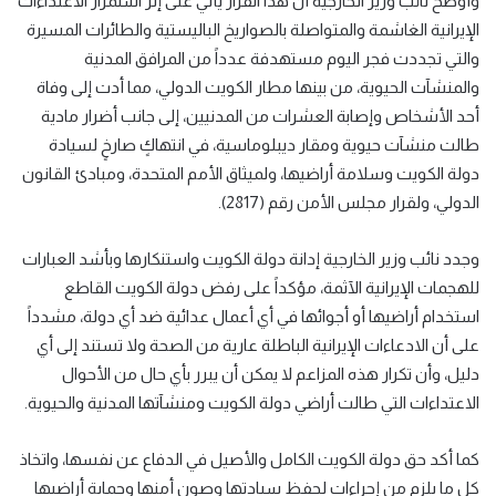
وأوضح نائب وزير الخارجية أن هذا القرار يأتي على إثر استمرار الاعتداءات
الإيرانية الغاشمة والمتواصلة بالصواريخ الباليستية والطائرات المسيرة
والتي تجددت فجر اليوم مستهدفة عدداً من المرافق المدنية
والمنشآت الحيوية، من بينها مطار الكويت الدولي، مما أدت إلى وفاة
أحد الأشخاص وإصابة العشرات من المدنيين، إلى جانب أضرار مادية
طالت منشآت حيوية ومقار ديبلوماسية، في انتهاكٍ صارخٍ لسيادة
دولة الكويت وسلامة أراضيها، ولميثاق الأمم المتحدة، ومبادئ القانون
الدولي، ولقرار مجلس الأمن رقم (2817).
وجدد نائب وزير الخارجية إدانة دولة الكويت واستنكارها وبأشد العبارات
للهجمات الإيرانية الآثمة، مؤكداً على رفض دولة الكويت القاطع
استخدام أراضيها أو أجوائها في أي أعمال عدائية ضد أي دولة، مشدداً
على أن الادعاءات الإيرانية الباطلة عارية من الصحة ولا تستند إلى أي
دليل، وأن تكرار هذه المزاعم لا يمكن أن يبرر بأي حال من الأحوال
الاعتداءات التي طالت أراضي دولة الكويت ومنشآتها المدنية والحيوية.
كما أكد حق دولة الكويت الكامل والأصيل في الدفاع عن نفسها، واتخاذ
كل ما يلزم من إجراءات لحفظ سيادتها وصون أمنها وحماية أراضيها