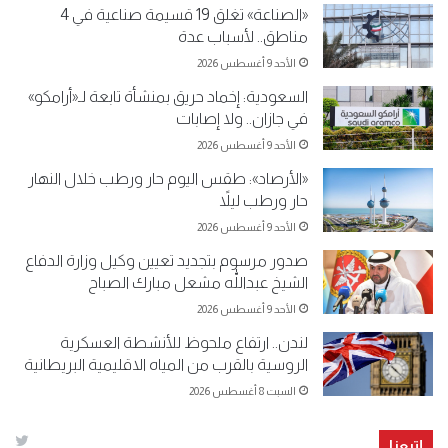
«الصناعة» تغلق 19 قسيمة صناعية في 4
مناطق.. لأسباب عدة
الأحد 9 أغسطس 2026
السعودية: إخماد حريق بمنشأة تابعة لـ«أرامكو»
في جازان.. ولا إصابات
الأحد 9 أغسطس 2026
«الأرصاد»: طقس اليوم حار ورطب خلال النهار
حار ورطب ليلاً
الأحد 9 أغسطس 2026
صدور مرسوم بتجديد تعيين وكيل وزارة الدفاع
الشيخ عبداللّٰه مشعل مبارك الصباح
الأحد 9 أغسطس 2026
لندن.. ارتفاع ملحوظ للأنشطة العسكرية
الروسية بالقرب من المياه الاقليمية البريطانية
السبت 8 أغسطس 2026
إتبعنا