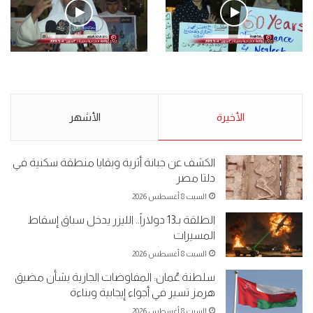
.وقفة احتجاجية رمزية لـ”#البدون” في ساحة الإرادة 4-5-2019.
الأحد 5 مايو 2019
.وقفة احتجاجية رمزية
.كامل فرحان العنزي معتصم
لـ”#البدون” في ساحة الإرادة 4-
من البدون: ما تخافون من الله ..
5-2019.
نبيع مخدرات يعني ولا خمر؟!.
الأحد 5 مايو 2019
الأخيرة
الأحد 5 مايو 2019
الأشهر
الكشف عن جبانة أثرية وبقايا منطقة سكنية في
دلتا مصر
السبت 8 أغسطس 2026
الطلقة بـ13 دولاراً.. الليزر يدخل سباق إسقاط
المسيرات
السبت 8 أغسطس 2026
سلطنة عُمان: المفاوضات الجارية بشأن مضيق
هرمز تسير في أجواء إيجابية وبناءة
السبت 8 أغسطس 2026