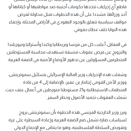
قاطع أي إجراءات تتخذها حكومات أجنبية ضد مواطنيها أو كياناتها أو
أحد وزرائها، مشددا على أن هذه الخطوات تمثل محاولة لفرض
مواقف سياسية تتعلق بالوجود اليهودي في الأراضي المحتلة، وإخفاء
هذه النوايا خلف غطاء حقوقي.
في المقابل، أعلنت كل من فرنسا وبريطانيا وكندا وأستراليا ونيوزيلندا
والنرويج عن فرض عقوبات منسقة تستهدف محاسبة المستوطنين
المتطرفين المسؤولين عن تدهور الأوضاع الأمنية في الضفة الغربية.
وشملت هذه الإجراءات وزير المالية الإسرائيلي بتسلئيل سموتريتش،
ووزير الأمن القومي إيتامار بن غفير، بالإضافة إلى 4 من قادة
المنظمات الاستيطانية و21 مستوطنا متورطين في أعمال عنف، حيث
شملت العقوبات تجميد الأصول وحظر السفر.
وبرر وزير الخارجية الفرنسي هذه الخطوة بأن سموتريتش يروج
لسياسات ضارة تشمل ضم الضفة الغربية وإعادة السيطرة على غزة
وتقويض السلطة الفلسطينية، وهو ما يتنافى مع الإجماع الدولي