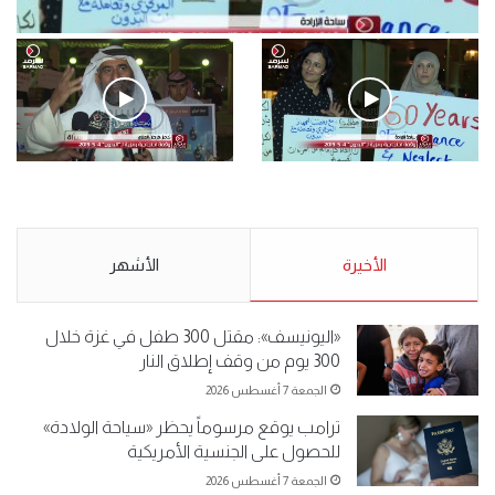
فيديو
.وقفة احتجاجية رمزية لـ”#البدون” في ساحة الإرادة 4-5-2019.
الأحد 5 مايو 2019
.وقفة احتجاجية رمزية
.كامل فرحان العنزي معتصم
لـ”#البدون” في ساحة الإرادة 4-
من البدون: ما تخافون من الله ..
5-2019.
نبيع مخدرات يعني ولا خمر؟!.
الأحد 5 مايو 2019
الأخيرة
الأحد 5 مايو 2019
الأشهر
«اليونيسف»: مقتل 300 طفل في غزة خلال
300 يوم من وقف إطلاق النار
الجمعة 7 أغسطس 2026
ترامب يوقع مرسوماً يحظر «سياحة الولادة»
للحصول على الجنسية الأمريكية
الجمعة 7 أغسطس 2026