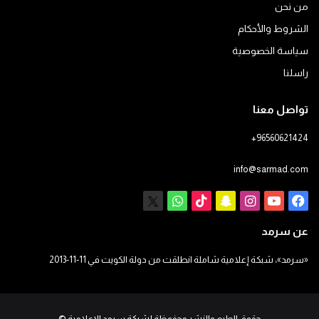
من نحن
الشروط والأحكام
سياسة الخصوصية
راسلنا
تواصل معنا
+96560621424
info@sarmad.com
فيسبوك
يوتيوب
انستقرام
سناب
‫TikTok
X
واتساب
تشات
عن سرمد
«سرمد»، شبكة إعلامية شاملة انطلقت من دولة الكويت في 11-11-2013
حقوق الطبع والنشر محفوظة لشبكة سرمد الإعلامية
©