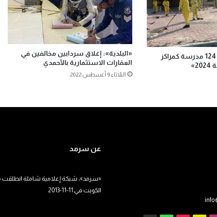
«البلدية»: إغلاق سردابين مخالفين في
«البلدية»: جهوزية 124 مدرسة كمراكز
العقارات الاستثمارية بالأحمدي
2»
الثلاثاء 9 أغسطس 2022
عن سرمد
«سرمد»، شبكة إعلامية شاملة انطلقت م
الكويت في 11-11-2013
inf