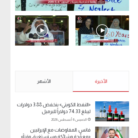
.وقفة احتجاجية رمزية لـ”#البدون” في ساحة الإرادة
4-5-2019.
الأحد 5 مايو 2019
.وقفة احتجاجية رمزية
.كامل فرحان العنزي
لـ”#البدون” في ساحة الإرادة
معتصم من البدون: ما
4-5-2019.
تخافون من الله .. نبيع
مخدرات يعني ولا خمر؟!.
الأحد 5 مايو 2019
الأخيرة
الأحد 5 مايو 2019
الأشهر
«النفط الكويتي» ينخفض 3.88 دولارات
ليبلغ 74.33 دولاراً للبرميل
الخميس 6 أغسطس 2026
فانس: المفاوضات مع الإيرانيين
«معقّدة وشائكة وستستغرق وقتاً»