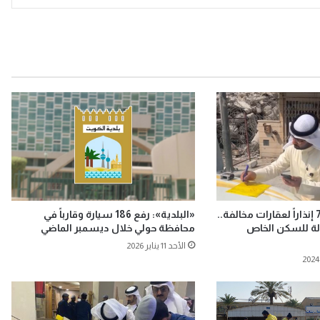
«البلدية»: توجيه 76 إنذاراً لعقارات مخالفة..
«البلدية»: رفع 186 سيارة وقارباً في
اج عن 22 كفالة للسكن الخاص
محافظة حولي خلال ديسمبر الماضي
الأحد 11 يناير 2026