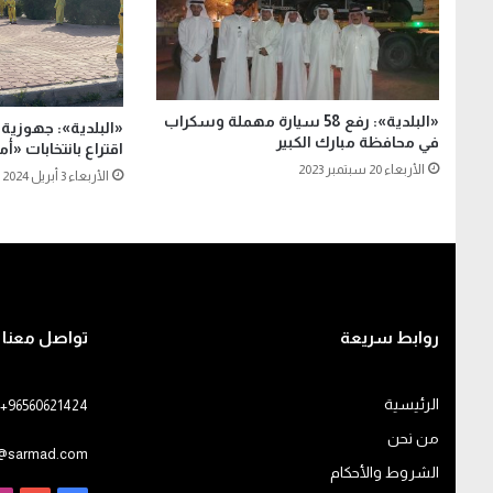
«البلدية»: رفع 58 سيارة مهملة وسكراب
في محافظة مبارك الكبير
اقتراع بانتخابات «أمة 024
الأربعاء 20 سبتمبر 2023
الأربعاء 3 أبريل 2024
روابط سريعة
تواصل معنا
الرئيسية
+96560621424
من نحن
o@sarmad.com
الشروط والأحكام