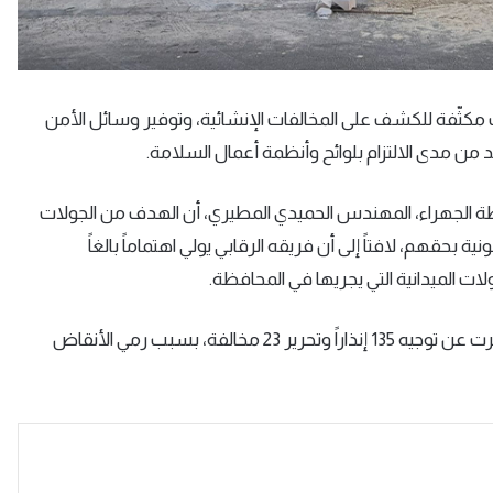
ت مكثّفة للكشف على المخالفات الإنشائية، وتوفير وسائل الأمن
كد من مدى الالتزام بلوائح وأنظمة أعمال السلامة.
ظة الجهراء، المهندس الحميدي المطيري، أن الهدف من الجولات
ية بحقهم، لافتاً إلى أن فريقه الرقابي يولي اهتماماً بالغاً
ت الميدانية التي يجريها في المحافظة.
وأكد المطيري أن الفريق الرقابي بالإدارة نفّذ جولة ميدانية أسفرت عن توجيه 135 إنذاراً وتحرير 23 مخالفة، بسبب رمي الأنقاض