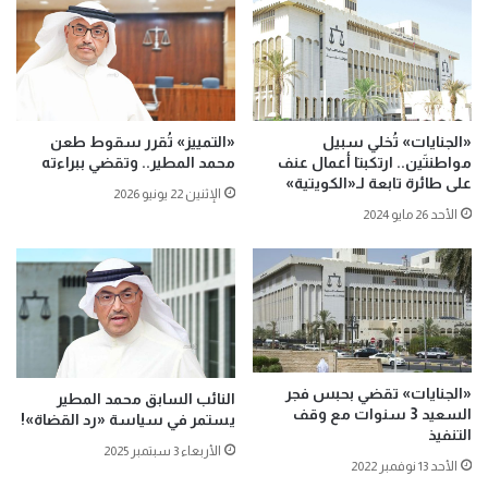
«الجنايات» تُخلي سبيل
«التمييز» تُقرر سقوط طعن
مواطنتَين.. ارتكبتا أعمال عنف
محمد المطير.. وتقضي ببراءته
على طائرة تابعة لـ«الكويتية»
الإثنين 22 يونيو 2026
الأحد 26 مايو 2024
«الجنايات» تقضي بحبس فجر
النائب السابق محمد المطير
السعيد 3 سنوات مع وقف
يستمر في سياسة «رد القضاة»!
التنفيذ
الأربعاء 3 سبتمبر 2025
الأحد 13 نوفمبر 2022