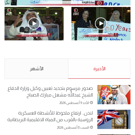
فيديو
.وقفة احتجاجية رمزية لـ”#البدون” في ساحة الإرادة 4-5-2019.
الأحد 5 مايو 2019
.وقفة احتجاجية رمزية
.كامل فرحان العنزي معتصم
لـ”#البدون” في ساحة الإرادة 4-
من البدون: ما تخافون من الله ..
5-2019.
نبيع مخدرات يعني ولا خمر؟!.
الأحد 5 مايو 2019
الأخيرة
الأحد 5 مايو 2019
الأشهر
صدور مرسوم بتجديد تعيين وكيل وزارة الدفاع
الشيخ عبداللّٰه مشعل مبارك الصباح
الأحد 9 أغسطس 2026
لندن.. ارتفاع ملحوظ للأنشطة العسكرية
الروسية بالقرب من المياه الاقليمية البريطانية
السبت 8 أغسطس 2026