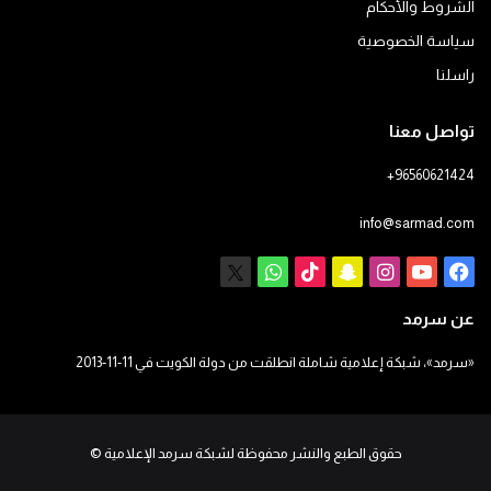
الشروط والأحكام
سياسة الخصوصية
راسلنا
تواصل معنا
+96560621424
info@sarmad.com
فيسبوك
يوتيوب
انستقرام
سناب
‫TikTok
X
واتساب
تشات
عن سرمد
«سرمد»، شبكة إعلامية شاملة انطلقت من دولة الكويت في 11-11-2013
حقوق الطبع والنشر محفوظة لشبكة سرمد الإعلامية
©