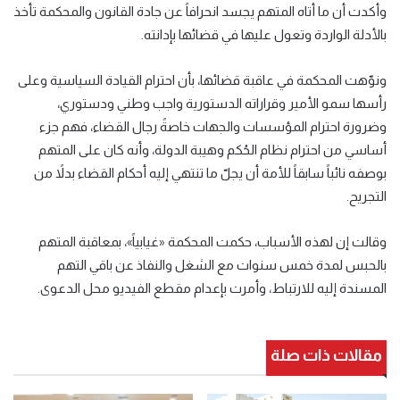
وأكدت أن ما أتاه المتهم يجسد انحرافاً عن جادة القانون والمحكمة تأخذ
بالأدلة الواردة وتعول عليها في قضائها بإدانته.
ونوّهت المحكمة في عاقبة قضائها، بأن احترام القيادة السياسية وعلى
رأسها سمو الأمير وقراراته الدستورية واجب وطني ودستوري،
وضرورة احترام المؤسسات والجهات خاصةً رجال القضاء، فهم جزء
أساسي من احترام نظام الحُكم وهيبة الدولة، وأنه كان على المتهم
بوصفه نائباً سابقاً للأمة أن يجلّ ما تنتهي إليه أحكام القضاء بدلاً من
التجريح.
وقالت إن لهذه الأسباب، حكمت المحكمة «غيابياً»، بمعاقبة المتهم
بالحبس لمدة خمس سنوات مع الشغل والنفاذ عن باقي التهم
المسندة إليه للارتباط، وأمرت بإعدام مقطع الفيديو محل الدعوى.
مقالات ذات صلة