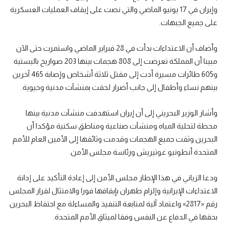
وإيران في 17 يونيو الماضي والتي نصت على إيقاف العمليات العسكرية
على جميع الجبهات.
وأضاف أن الاعتداءات بدأت في 28 فبراير الماضي واستمرت حتى الآن
مبينا أن المملكة تعرضت إلى 808 هجمات بينها 203 صواريخ باليستية
و605 طائرات مسيرة أدت إلى مقتل ثلاثة أشخاص وإصابة 465 آخرين
بينهم نساء وأطفال إلى جانب أضرار لحقت بمنشآت مدنية وحيوية.
وأشار الوزير البحريني إلى أن إيران استهدفت منشآت مدنية بينها
محطة لتحلية المياه ومنشآت صناعية ومناطق سكنية مؤكدا أن
البحرين وثقت جميع الهجمات وقدمت وثائقها إلى الأمين العام للأمم
المتحدة أنطونيو غوتيريش ورئاسة مجلس الأمن.
ودعا الزياني في هذا الإطار مجلس الأمن إلى إعادة التأكيد على إدانة
الاعتداءات الإيرانية وإلزام طهران بإيقافها فورا والامتثال لقرار المجلس
رقم «2817» واعتماد آلية لمتابعة التنفيذ والمساءلة مع احتفاظ البحرين
بحقها في الدفاع عن النفس وفقا لميثاق الأمم المتحدة.