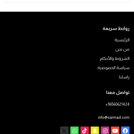
روابط سريعة
الرئيسية
من نحن
الشروط والأحكام
سياسة الخصوصية
راسلنا
تواصل معنا
+96560621424
info@sarmad.com
فيسبوك
يوتيوب
انستقرام
سناب
‫TikTok
X
واتساب