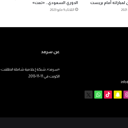
لمباراته أمام بريست
الدوري السعودي.. «تمت»
الثلاثاء 9 مايو 2023
عن سرمد
«سرمد»، شبكة إعلامية شاملة انطلقت م
الكويت في 11-11-2013
inf
يوب
انستقرام
سناب
‫TikTok
X
واتساب
تشات