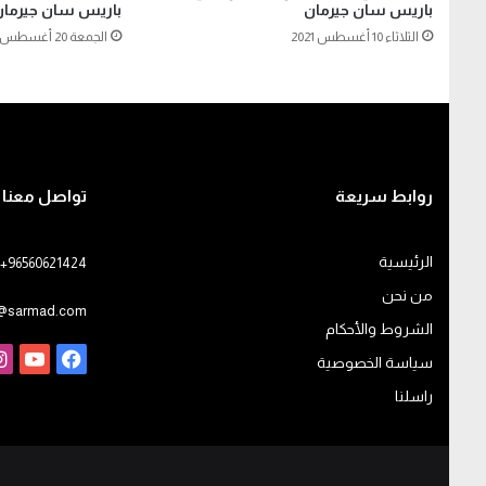
باريس سان جيرمان
باريس سان جيرمان 
الثلاثاء 10 أغسطس 2021
الجمعة 20 أغسطس 2021
روابط سريعة
تواصل معنا
الرئيسية
+96560621424
من نحن
o@sarmad.com
الشروط والأحكام
فيسبوك
يوت
سياسة الخصوصية
راسلنا