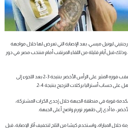
أرجنتيني ليونيل ميسي، بعد الإصابة التي تعرض لها خلال مواجهة
نتخب بلاده أمام الرأس الأخضر في بطولة كأس العالم 2026، وذلك قبل أيام قليلة من اللقاء المرتقب أمام منتخب مصر في دور
ونجح منتخب الأرجنتين في حجز بطاقة التأهل إلى ثمن النهائي عقب فوزه المثير على الرأس الأخضر بنتيجة 3-2 بعد اللجوء إلى
لى حساب أستراليا بركلات الترجيح بنتيجة 4-2.
كدمة قوية في منطقة الجبهة خلال إحدى الكرات المشتركة،
ضر، ما أدى إلى ظهور تورم واضح أعلى الجبهة.
مة خلال المباراة، واستخدم كيسًا من الثلج لتخفيف آثار الإصابة، قبل