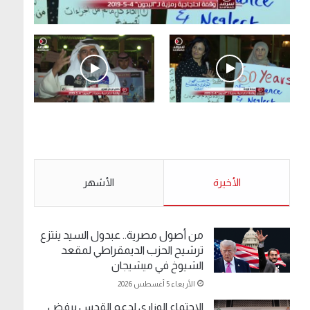
.وقفة احتجاجية رمزية لـ”#البدون” في ساحة الإرادة
4-5-2019.
الأحد 5 مايو 2019
.وقفة احتجاجية رمزية
.كامل فرحان العنزي
لـ”#البدون” في ساحة الإرادة
معتصم من البدون: ما
4-5-2019.
تخافون من الله .. نبيع
مخدرات يعني ولا خمر؟!.
الأحد 5 مايو 2019
الأخيرة
الأحد 5 مايو 2019
الأشهر
من أصول مصرية.. عبدول السيد ينتزع
ترشيح الحزب الديمقراطي لمقعد
الشيوخ في ميشيجان
الأربعاء 5 أغسطس 2026
الاجتماع الوزاري لدعم القدس يرفض