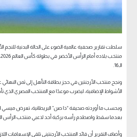
سلطت تقارير صحفية عالمية الضوء على الحالة البدنية للنجم ال
م
الـ16.
الأشواط الإضافية، ليضرب موعدًا مع المنتخب المصري الذي تأهل ع
وبحسب ما أوردته صحيفة “ذا صن” البريطانية، تعرض ميسي ل
بعدما سقط واصطدم رأسه بركبة أحد لاعبي منتخب الرأس الأخ
وأضاف التقرير أن قائد المنتخب الأرجنتيني تلقى الإسعافات اللاز