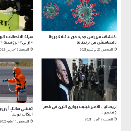
اكتشاف فيروس جديد من عائلة كورونا
هيئة الاتصالات الب
بالخفافيش في بريطانيا
«آر تي» الروسية «نه
الخميس 25 نوفمبر 2021
الجمعة 18 مارس 2022
بريطانيا.. الأمير فيليب يوارى الثرى في قصر
تفشي هانتا.. أوروبا
وندسور
الركاب يومياً
السبت 17 أبريل 2021
الخميس 14 مايو 2026