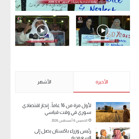
.وقفة احتجاجية رمزية لـ”#البدون” في ساحة الإرادة
4-5-2019.
الأحد 5 مايو 2019
.وقفة احتجاجية رمزية
.كامل فرحان العنزي
لـ”#البدون” في ساحة الإرادة
معتصم من البدون: ما
4-5-2019.
تخافون من الله .. نبيع
مخدرات يعني ولا خمر؟!.
الأحد 5 مايو 2019
الأخيرة
الأحد 5 مايو 2019
الأشهر
لأول مرة من 16 عاماً.. إنجاز اقتصادي
سوري في وقت قياسي
الخميس 6 أغسطس 2026
رئيس وزراء باكستان يصل إلى
السعودية