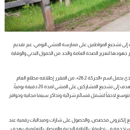
 إلى تشجيع المواطنين على ممارسة المشي اليومي، عبر تقديم
ودها لتعزيز الصحة العامة والحد من الخمول البدني والوقاية
وذكرت صحيفة «ديلي ميل» البريطانية أول أمس أن البرنامج، الذي يحمل اسم «الحركة 26.2»، من المقرر إطلاقه مطلع العام
المقبل بدعم من هيئة الخدمات الصحية الوطنية في إنكلترا، ويهدف إلى تشجيع المشاركين على المشي لمدة 20 دقيقة يومياً،
توسع لاحقاً لتشمل قسائم شرائية وتذاكر سينما مجانية وحوافز
 إلكتروني مخصص، والحصول على شارات وميداليات رقمية عند
خدمة في تطبيقات اللياقة البدنية والمنصات التعليمية، بهدف