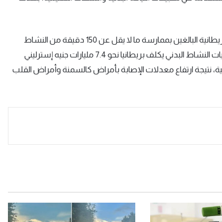
ويأتي إطلاق البرنامج في وقت توصي فيه السلطات الصحية البريطانية البالغين بممارسة ما لا يقل عن 150 دقيقة من النشاط
البدني أسبوعياً، في حين تشير التقديرات إلى أن انخفاض مستويات النشاط البدني يكلف بريطانيا نحو 7.4 مليارات جنيه إسترليني
طنية، نتيجة ارتفاع معدلات الإصابة بأمراض كالسمنة وأمراض القلب