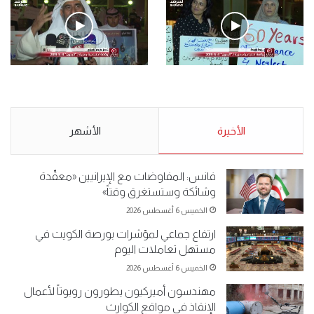
.وقفة احتجاجية رمزية لـ”#البدون” في ساحة الإرادة 4-5-2019.
الأحد 5 مايو 2019
.وقفة احتجاجية رمزية
.كامل فرحان العنزي معتصم
لـ”#البدون” في ساحة الإرادة 4-
من البدون: ما تخافون من الله ..
5-2019.
نبيع مخدرات يعني ولا خمر؟!.
الأحد 5 مايو 2019
الأخيرة
الأحد 5 مايو 2019
الأشهر
فانس: المفاوضات مع الإيرانيين «معقّدة
وشائكة وستستغرق وقتاً»
الخميس 6 أغسطس 2026
ارتفاع جماعي لمؤشرات بورصة الكويت في
مستهل تعاملات اليوم
الخميس 6 أغسطس 2026
مهندسون أميركيون يطورون روبوتاً لأعمال
الإنقاذ في مواقع الكوارث