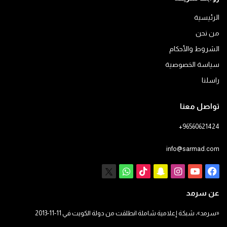
الرئيسية
من نحن
الشروط والأحكام
سياسة الخصوصية
راسلنا
تواصل معنا
+96560621424
info@sarmad.com
فيسبوك
يوتيوب
انستقرام
سناب
‫TikTok
X
واتساب
تشات
عن سرمد
«سرمد»، شبكة إعلامية شاملة انطلقت من دولة الكويت في 11-11-2013