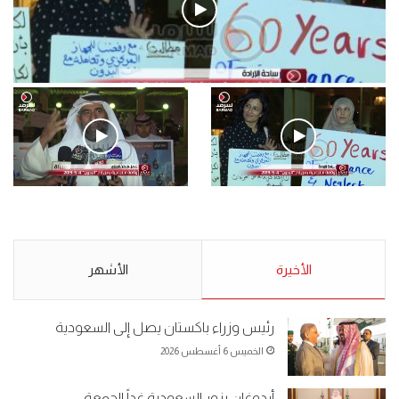
فيديو
.وقفة احتجاجية رمزية لـ”#البدون” في ساحة الإرادة 4-5-2019.
الأحد 5 مايو 2019
.وقفة احتجاجية رمزية
.كامل فرحان العنزي معتصم
لـ”#البدون” في ساحة الإرادة 4-
من البدون: ما تخافون من الله ..
5-2019.
نبيع مخدرات يعني ولا خمر؟!.
الأحد 5 مايو 2019
الأخيرة
الأحد 5 مايو 2019
الأشهر
رئيس وزراء باكستان يصل إلى السعودية
الخميس 6 أغسطس 2026
أردوغان يزور السعودية غداً الجمعة