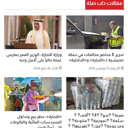
مقالات ذات صلة
تحرير 8 محاضر مخالفات في حملة
وزارة التجارة: الوزير العمر يمارس
تفتيشية لـ«التجارة» و«الداخلية»
عمله حالياً على أكمل وجه
الأربعاء 12 نوفمبر 2025
الأحد 26 مايو 2024
ضبط? ?نحو? ?4? ?آلاف? ?
«التجارة»: حظر بيع وتداول
سلعة? ?تموينية? ?متنوعة? ?
المسدسات المائية والبالونات
ومدعومة? ?قبل? ?تهريبها? ?
التي تُعبّأ بالماء