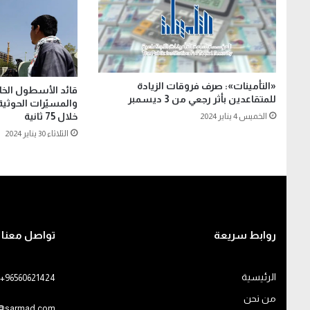
«التأمينات»: صرف فروقات الزيادة
قائد الأسطول الخا
للمتقاعدين بأثر رجعي من 3 ديسمبر
والمسيّرات الحوثي
خلال 75 ثانية
الخميس 4 يناير 2024
الثلاثاء 30 يناير 2024
روابط سريعة
تواصل معنا
الرئيسية
+96560621424
من نحن
o@sarmad.com