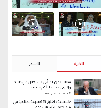
.وقفة احتجاجية رمزية لـ”#البدون” في ساحة الإرادة
4-5-2019.
الأحد 5 مايو 2019
.وقفة احتجاجية رمزية
.كامل فرحان العنزي
لـ”#البدون” في ساحة الإرادة
معتصم من البدون: ما
4-5-2019.
تخافون من الله .. نبيع
مخدرات يعني ولا خمر؟!.
الأحد 5 مايو 2019
الأخيرة
الأحد 5 مايو 2019
الأشهر
هانتر بايدن: تفشّى السرطان في جسد
والدي مصحوباً بآلام شديدة
الأحد 9 أغسطس 2026
«الصناعة» تغلق 19 قسيمة صناعية في
4 مناطق.. لأسباب عدة