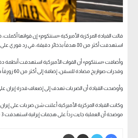
قالت القيادة المركزية الأميركية «سنتكوم» إن قواتها أكملت، ف
استهدفت أكثر من 80 هدفاً بذخائر دقيقة، في رد فوري على أحدث الهجمات الإيرانية ضد سفن تجارية كانت تعبر مضيق هرمز.
وأضافت «سنتكوم» أن القوات الأميركية استهدفت أنظمة دفاع 
وقدرات صواريخ مضادة للسفن، إضافة إلى أكثر من 60 زورقاً صغيراً تابعاً للحرس الثوري الإيراني داخل المضيق وبالقرب منه.
وأوضحت القيادة أن الضربات تهدف إلى إضعاف قدرة إيران على مو
وكانت ​القيادة ​المركزية الأميركية أعلنت شن ‌ضربات على إيران،
موضحة أن العملية ‌جاءت رداً على هجمات إيرانية استهدفت 3 ​سفن تجارية في أثناء عبورها مضيق هرمز.
فيسبوك
تويتر
مشاركة عبر البريد
طباعة