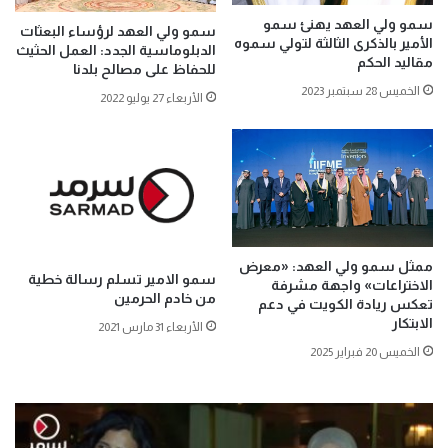
سمو ولي العهد يهنئ سمو
سمو ولي العهد لرؤساء البعثات
الأمير بالذكرى الثالثة لتولي سموه
الدبلوماسية الجدد: العمل الحثيث
مقاليد الحكم
للحفاظ على مصالح بلدنا
الخميس 28 سبتمبر 2023
الأربعاء 27 يوليو 2022
ممثل سمو ولي العهد: «معرض
سمو الامير تسلم رسالة خطية
الاختراعات» واجهة مشرفة
من خادم الحرمين
تعكس ريادة الكويت في دعم
الابتكار
الأربعاء 31 مارس 2021
الخميس 20 فبراير 2025