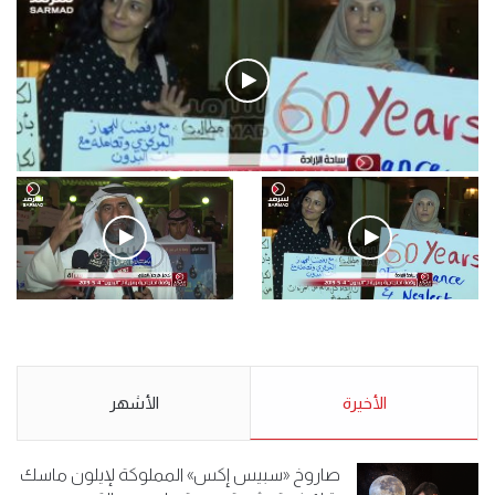
فيديو
.وقفة احتجاجية رمزية لـ”#البدون” في ساحة الإرادة 4-5-2019.
الأحد 5 مايو 2019
.وقفة احتجاجية رمزية
.كامل فرحان العنزي معتصم
لـ”#البدون” في ساحة الإرادة 4-
من البدون: ما تخافون من الله ..
5-2019.
نبيع مخدرات يعني ولا خمر؟!.
الأحد 5 مايو 2019
الأخيرة
الأحد 5 مايو 2019
الأشهر
صاروخ «سبيس إكس» المملوكة لإيلون ماسك