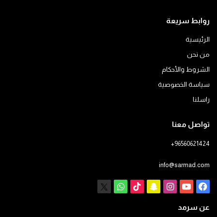
روابط سريعة
الرئيسية
من نحن
الشروط والأحكام
سياسة الخصوصية
راسلنا
تواصل معنا
+96560621424
info@sarmad.com
فيسبوك
يوتيوب
انستقرام
سناب
‫TikTok
X
واتساب
تشات
عن سرمد