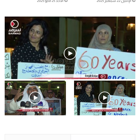
الإثنين 22 سبتمبر 2025
الأحد 25 مايو 2025
فيديو
.وقفة احتجاجية رمزية لـ”#البدون” في ساحة الإرادة 4-5-2019.
الأحد 5 مايو 2019
.وقفة احتجاجية رمزية
.كامل فرحان العنزي معتصم
لـ”#البدون” في ساحة الإرادة 4-
من البدون: ما تخافون من الله ..
5-2019.
نبيع مخدرات يعني ولا خمر؟!.