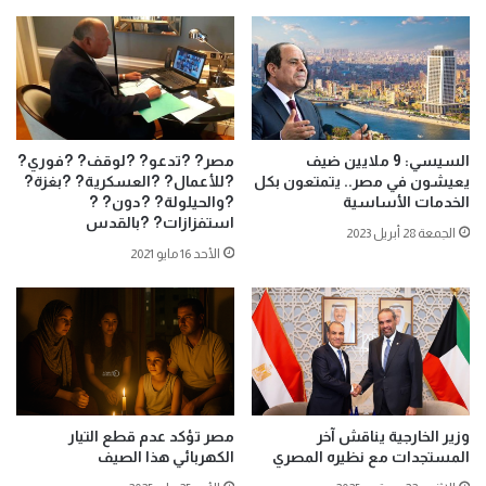
السيسي: 9 ملايين ضيف
مصر? ?تدعو? ?لوقف? ?فوري?
يعيشون في مصر.. يتمتعون بكل
?للأعمال? ?العسكرية? ?بغزة?
الخدمات الأساسية
?والحيلولة? ?دون? ?
استفزازات? ?بالقدس
الجمعة 28 أبريل 2023
الأحد 16 مايو 2021
وزير الخارجية يناقش آخر
مصر تؤكد عدم قطع التيار
المستجدات مع نظيره المصري
الكهربائي هذا الصيف