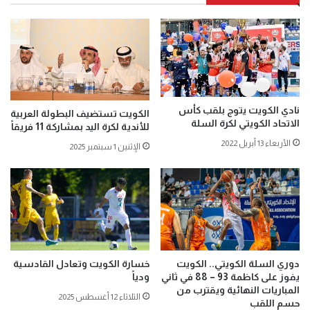
نادي الكويت يتوج بلقب كأس
الكويت تستضيف البطولة العربية
الاتحاد الكويتي لكرة السلة
للأندية لكرة اليد بمشاركة 11 فريقاً
الأربعاء 13 أبريل 2022
الإثنين 1 سبتمبر 2025
دوري السلة الكويتي.. الكويت
خسارة الكويت وتعادل القادسية
يفوز على كاظمة 93 – 88 في ثاني
ودياً
المباريات النهائية ويقترب من
الثلاثاء 12 أغسطس 2025
حسم اللقب