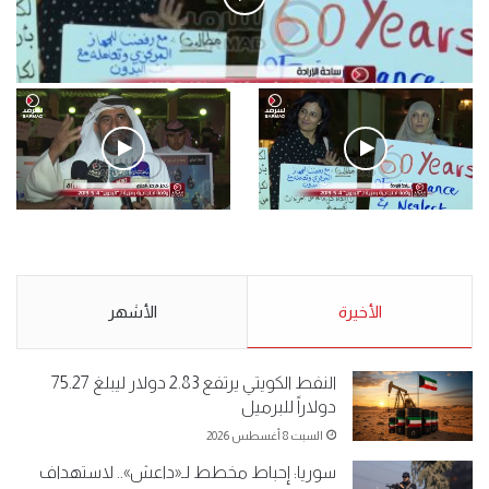
فيديو
.وقفة احتجاجية رمزية لـ”#البدون” في ساحة الإرادة 4-5-2019.
الأحد 5 مايو 2019
.وقفة احتجاجية رمزية
.كامل فرحان العنزي معتصم
لـ”#البدون” في ساحة الإرادة 4-
من البدون: ما تخافون من الله ..
5-2019.
نبيع مخدرات يعني ولا خمر؟!.
الأحد 5 مايو 2019
الأخيرة
الأحد 5 مايو 2019
الأشهر
النفط الكويتي يرتفع 2.83 دولار ليبلغ 75.27
دولاراً للبرميل
السبت 8 أغسطس 2026
سوريا: إحباط مخطط لـ«داعش».. لاستهداف