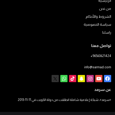
الرئيسية
من نحن
الشروط والأحكام
سياسة الخصوصية
راسلنا
تواصل معنا
+96560621424
info@sarmad.com
فيسبوك
يوتيوب
انستقرام
سناب
‫TikTok
X
واتساب
تشات
عن سرمد
«سرمد»، شبكة إعلامية شاملة انطلقت من دولة الكويت في 11-11-2013