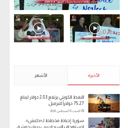
.وقفة احتجاجية رمزية لـ”#البدون” في ساحة الإرادة
4-5-2019.
الأحد 5 مايو 2019
.وقفة احتجاجية رمزية
.كامل فرحان العنزي
لـ”#البدون” في ساحة الإرادة
معتصم من البدون: ما
4-5-2019.
تخافون من الله .. نبيع
مخدرات يعني ولا خمر؟!.
الأحد 5 مايو 2019
الأخيرة
الأحد 5 مايو 2019
الأشهر
النفط الكويتي يرتفع 2.83 دولار ليبلغ
75.27 دولاراً للبرميل
السبت 8 أغسطس 2026
سوريا: إحباط مخطط لـ«داعش»..
لاستهداف السيدة زينب بريف دمشق