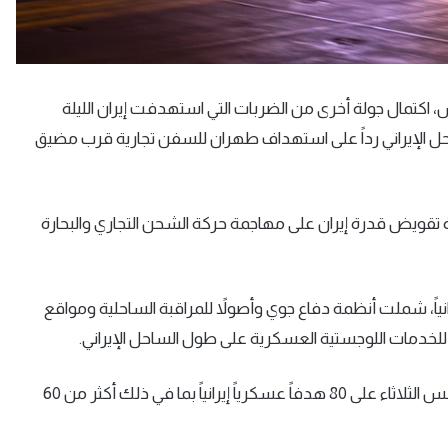
، اكتمال جولة أخرى من الضربات التي استهدفت إيران الليلة
كرياً على طول الساحل الإيراني رداً على استهداف طهران للسفن تجارية قرب مضيق
 تقويض قدرة إيران على مهاجمة حركة الشحن التجاري والبحارة
ميركية طالت 90 هدفاً عسكرياً إيرانياً، شملت أنظمة دفاع جوي وأصولاً للمراقبة الساحلية ومواقع
 للخدمات اللوجستية العسكرية على طول الساحل الإيراني.
كانت قوات القيادة المركزية الأميركية قد نفذت ضربات أول أمس الثلاثاء على 80 هدفاً عسكرياً إيرانياً بما في ذلك أكثر من 60