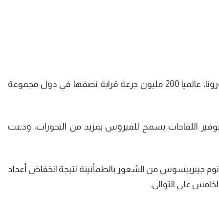
(أ ف ب) – تجاوزت عمليات التطعيم الخاصة بفيروس كورونا، عالميا 200 مليون جرعة قرابة نصفها في دول مجموعة
توفير اللقاحات يسمح للفيروس بمزيد من التحورات، ودعت
انوم جيبرييسوس من الشعور بالطمأنينة نتيجة انخفاض أعداد
لخامس على التوالى.