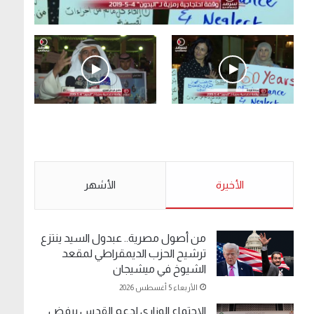
.وقفة احتجاجية رمزية لـ”#البدون” في ساحة الإرادة
4-5-2019.
الأحد 5 مايو 2019
.وقفة احتجاجية رمزية
.كامل فرحان العنزي
لـ”#البدون” في ساحة الإرادة
معتصم من البدون: ما
4-5-2019.
تخافون من الله .. نبيع
مخدرات يعني ولا خمر؟!.
الأحد 5 مايو 2019
الأخيرة
الأحد 5 مايو 2019
الأشهر
من أصول مصرية.. عبدول السيد ينتزع
ترشيح الحزب الديمقراطي لمقعد
الشيوخ في ميشيجان
الأربعاء 5 أغسطس 2026
الاجتماع الوزاري لدعم القدس يرفض