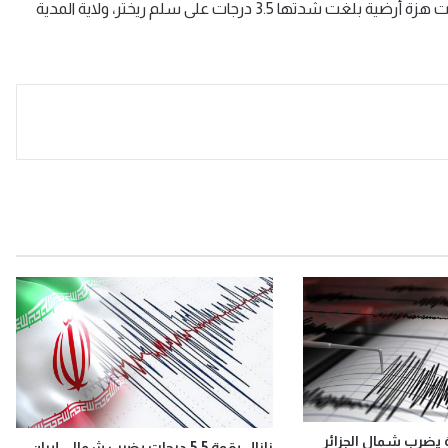
كان آخر زلزال ضرب الجزائر في 26 نوفمبر من عام 2020، حيث ضربت هزة أرضية بلغت شدتها 3.5 درجات على سلم ريختر، ولاية المدية
زلزال بقوة 5.5 درجات يضرب شمالي إيران