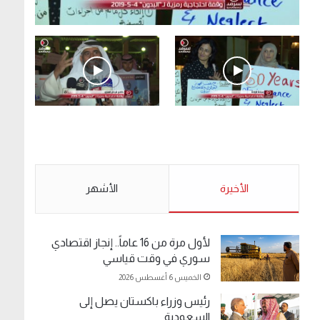
.وقفة احتجاجية رمزية لـ”#البدون” في ساحة الإرادة
4-5-2019.
الأحد 5 مايو 2019
.وقفة احتجاجية رمزية
.كامل فرحان العنزي
لـ”#البدون” في ساحة الإرادة
معتصم من البدون: ما
4-5-2019.
تخافون من الله .. نبيع
مخدرات يعني ولا خمر؟!.
الأحد 5 مايو 2019
الأخيرة
الأحد 5 مايو 2019
الأشهر
لأول مرة من 16 عاماً.. إنجاز اقتصادي
سوري في وقت قياسي
الخميس 6 أغسطس 2026
رئيس وزراء باكستان يصل إلى
السعودية