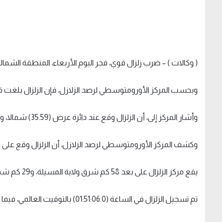
( وكالات ) – ضرب زلزال قوي، فجر اليوم الأربعاء، المنطقة الشمالية 
وبحسب المركز الأورومتوسطي لرصد الزلازل، فإن الزلزال بلغت قوته 4.7 درجة على مقياس ر
وأشار المركز إلى، أن الزلزال وقع عند دائرة عرض (35.59) شمالا، وخط طول (5.17) شرقا.
وكشف المركز الأورومتوسطي لرصد الزلازل، أن الزلزال وقع على عمق 10 كيلو م
يقع مركز الزلزال على بعد 58 كم شرق ولاية المسيلة، و29 كم شمال غرب دائرة بريكة بولاية باتنة.
تم تسجيل الزلزال في الساعة (01:51:06.0) بالتوقيت العالمي، فيما لا توجد معلومات عن الضحايا والدمار حتى الآن.