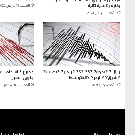
بفترة رئاسية ثانية
السبت 19 مارس 2022
الأحد 8 سبتمبر 2024
زلزال? ?بقوة? ?5?.?3? ?ريختر? ?يضرب?
?شرق? ?البحر? ?المتوسط
جنوبي الصين
الأحد 4 يوليو 2021
الخميس 16 سبتمبر 2021
روابط سريعة
تواصل معنا