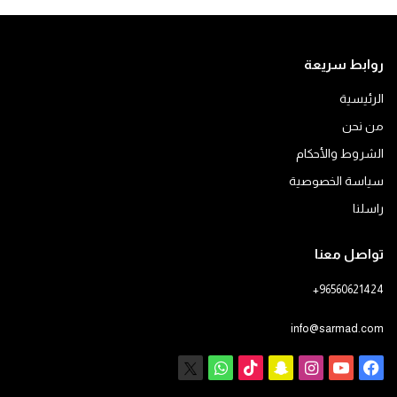
روابط سريعة
الرئيسية
من نحن
الشروط والأحكام
سياسة الخصوصية
راسلنا
تواصل معنا
+96560621424
info@sarmad.com
فيسبوك
يوتيوب
انستقرام
سناب
‫TikTok
X
واتساب
تشات