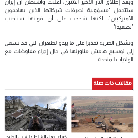
وبعد إطلاق النار الأخير الاثنين، أعلنت واشنطن أن إيران
ستتحمل "مسؤولية تصرفات شركائها الذين يهاجمون
الأميركيين"، لكنها شددت على أن قواتها ستتجنب
"تصعيدا".
وتشكل الضربة تحذيرا على ما يبدو لطهران التي قد تسعى
إلى توسيع هامش مناورتها في حال إجراء مفاوضات مع
الولايات المتحدة.
مقالات ذات صلة
خبراء: دول الشاطئ الغربي للخليج