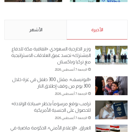
.وقفة احتجاجية رمزية
.كامل فرحان العنزي معتصم
لـ”#البدون” في ساحة الإرادة 4-
من البدون: ما تخافون من الله ..
5-2019.
نبيع مخدرات يعني ولا خمر؟!.
الأحد 5 مايو 2019
الأخيرة
الأحد 5 مايو 2019
الأشهر
وزير الخارجية السعودي: «اتفاقية مكة للدفاع
المشترك» تجسد عمق العلاقات الاستراتيجية
مع تركيا وباكستان
الجمعة 7 أغسطس 2026
«اليونيسف»: مقتل 300 طفل في غزة خلال
300 يوم من وقف إطلاق النار
الجمعة 7 أغسطس 2026
ترامب يوقع مرسوماً يحظر «سياحة الولادة»
للحصول على الجنسية الأمريكية
الجمعة 7 أغسطس 2026
العراق.. «الإعلام الأمني»: الحكومة ماضية في