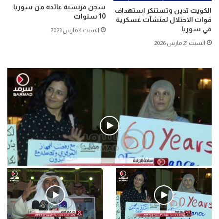
سجن فرنسية عائدة من سوريا
الكويت تدين وتستنكر استهداف
10 سنوات
قوات الاحتلال لمنشآت عسكرية
في سوريا
السبت 4 مارس 2023
السبت 21 مارس 2026
فيديو
.وقفة احتجاجية رمزية لـ”#البدون” في ساحة الإرادة 4-5-2019.
الأحد 5 مايو 2019