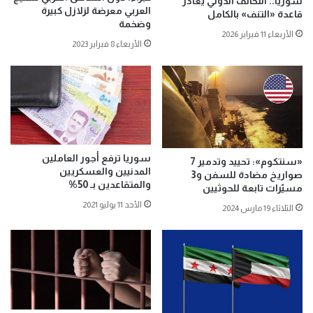
سوريا.. التحالف الدولي يغادر
العربي معرضة لزلازل كبيرة
قاعدة «التنف» بالكامل
وضخمة
الأربعاء 11 فبراير 2026
الأربعاء 8 فبراير 2023
سوريا ترفع أجور العاملين
«سنتكوم»: تحييد وتدمير 7
المدنيين والعسكريين
صواريخ مضادة للسفن و3
والمتقاعدين بـ 50%
مسيّرات تابعة للحوثيين
الأحد 11 يوليو 2021
الثلاثاء 19 مارس 2024