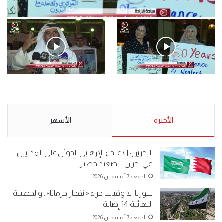
فيديو
.وقفة احتجاجية رمزية لـ”#البدون” في ساحة الإرادة 4-5-2019.
الأحد 5 مايو 2019
.وقفة احتجاجية رمزية
.كامل فرحان العنزي معتصم
لـ”#البدون” في ساحة الإرادة 4-
من البدون: ما تخافون من الله ..
5-2019.
نبيع مخدرات يعني ولا خمر؟!.
الأحد 5 مايو 2019
الأخيرة
الأحد 5 مايو 2019
الأشهر
البحرين: الاعتداء الإرهابي الحوثي على المدنيين
في نجران.. تصعيد خطير
الجمعة 7 أغسطس 2026
سوريا: لا وفيات جراء «انفجار جرمانا».. والحصيلة
النهائية 14 إصابة
الجمعة 7 أغسطس 2026