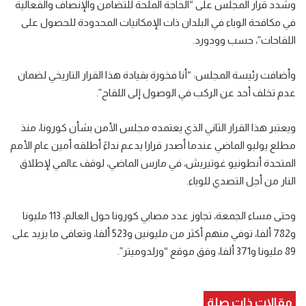
وشدد قرار المجلس على “الحاجة الملحة للتضامن والإنصاف والفعالية
في مكافحة الوباء في البلدان ذات الإمكانيات المحدودة للحصول على
اللقاحات”، حسب وودورد.
وأضافت رئيسة المجلس: “أنا فخورة بقيادة هذا القرار التاريخي لضمان
عدم تخلف أحد عن الركب في الوصول إلى اللقاح”.
ويعتبر هذا القرار الثاني الذي يعتمده مجلس الأمن بشأن كورونا، منذ
مطلع يوليو الماضي عندما أصدر قرارا يدعم نداءً أطلقه أمين عام الأمم
المتحدة أنطونيو غوتيريش، في مارس الماضي، لوقف عالمي لإطلاق
النار من أجل التصدي للوباء.
وحتى مساء الجمعة، تجاوز عدد مصابي كورونا حول العالم، 113 مليونا
و782 ألفا، توفي منهم أكثر من مليونين و523 ألفا، وتعافى ما يزيد على
89 مليونا و371 ألفا، وفق موقع “ورلدوميتر”.
مقالات ذات صلة