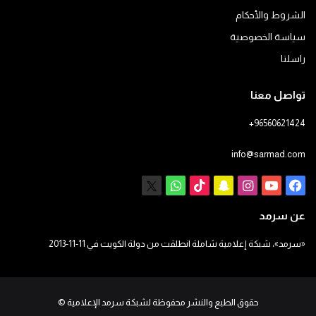
الشروط والأحكام
سياسة الخصوصية
راسلنا
تواصل معنا
+96560621424
info@sarmad.com
فيسبوك
يوتيوب
انستقرام
سناب
‫TikTok
X
واتساب
تشات
عن سرمد
«سرمد»، شبكة إعلامية شاملة انطلقت من دولة الكويت في 11-11-2013
حقوق الطبع والنشر محفوظة لشبكة سرمد الإعلامية
©