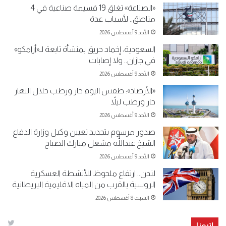
«الصناعة» تغلق 19 قسيمة صناعية في 4
مناطق.. لأسباب عدة
الأحد 9 أغسطس 2026
السعودية: إخماد حريق بمنشأة تابعة لـ«أرامكو»
في جازان.. ولا إصابات
الأحد 9 أغسطس 2026
«الأرصاد»: طقس اليوم حار ورطب خلال النهار
حار ورطب ليلاً
الأحد 9 أغسطس 2026
صدور مرسوم بتجديد تعيين وكيل وزارة الدفاع
الشيخ عبداللّٰه مشعل مبارك الصباح
الأحد 9 أغسطس 2026
لندن.. ارتفاع ملحوظ للأنشطة العسكرية
الروسية بالقرب من المياه الاقليمية البريطانية
السبت 8 أغسطس 2026
إتبعنا