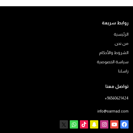
روابط سريعة
الرئيسية
من نحن
الشروط والأحكام
سياسة الخصوصية
راسلنا
تواصل معنا
+96560621424
info@sarmad.com
فيسبوك
يوتيوب
انستقرام
سناب
‫TikTok
X
واتساب
تشات