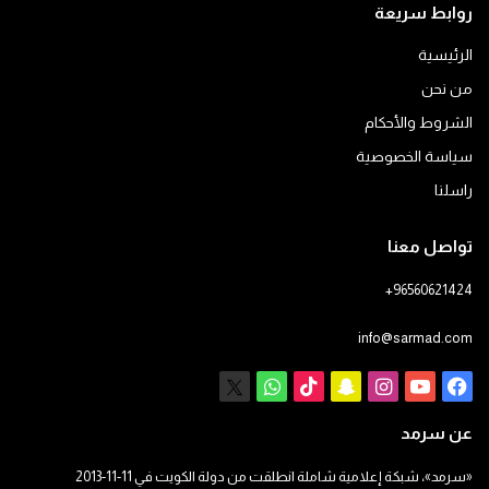
روابط سريعة
الرئيسية
من نحن
الشروط والأحكام
سياسة الخصوصية
راسلنا
تواصل معنا
+96560621424
info@sarmad.com
فيسبوك
يوتيوب
انستقرام
سناب
‫TikTok
X
واتساب
تشات
عن سرمد
«سرمد»، شبكة إعلامية شاملة انطلقت من دولة الكويت في 11-11-2013