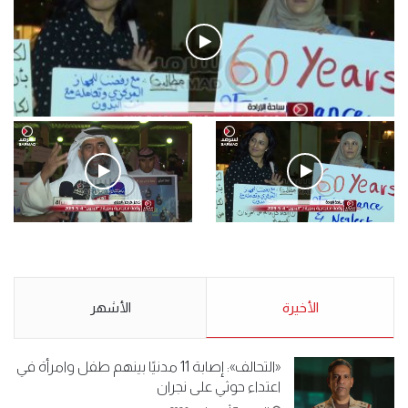
فيديو
.وقفة احتجاجية رمزية لـ”#البدون” في ساحة الإرادة 4-5-2019.
الأحد 5 مايو 2019
.وقفة احتجاجية رمزية
.كامل فرحان العنزي معتصم
لـ”#البدون” في ساحة الإرادة 4-
من البدون: ما تخافون من الله ..
5-2019.
نبيع مخدرات يعني ولا خمر؟!.
الأحد 5 مايو 2019
الأخيرة
الأحد 5 مايو 2019
الأشهر
«التحالف»: إصابة 11 مدنيًا بينهم طفل وامرأة في
اعتداء حوثي على نجران