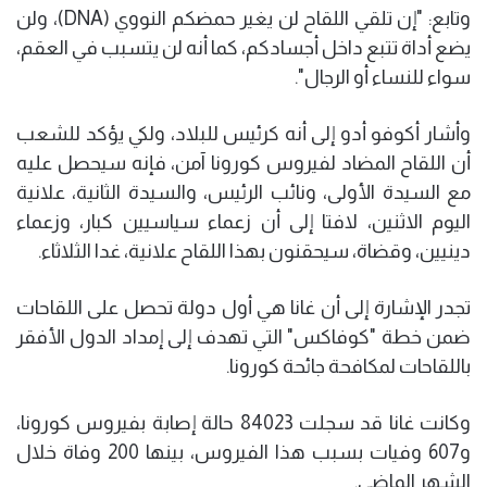
وتابع: "إن تلقي اللقاح لن يغير حمضكم النووي (DNA)، ولن
يضع أداة تتبع داخل أجسادكم، كما أنه لن يتسبب في العقم،
سواء للنساء أو الرجال".
وأشار أكوفو أدو إلى أنه كرئيس للبلاد، ولكي يؤكد للشعب
أن اللقاح المضاد لفيروس كورونا آمن، فإنه سيحصل عليه
مع السيدة الأولى، ونائب الرئيس، والسيدة الثانية، علانية
اليوم الاثنين، لافتا إلى أن زعماء سياسيين كبار، وزعماء
دينيين، وقضاة، سيحقنون بهذا اللقاح علانية، غدا الثلاثاء.
تجدر الإشارة إلى أن غانا هي أول دولة تحصل على اللقاحات
ضمن خطة "كوفاكس" التي تهدف إلى إمداد الدول الأفقر
باللقاحات لمكافحة جائحة كورونا.
وكانت غانا قد سجلت 84023 حالة إصابة بفيروس كورونا،
و607 وفيات بسبب هذا الفيروس، بينها 200 وفاة خلال
الشهر الماضي.