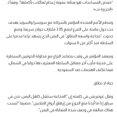
“خفض المساعدات هو بمثابة عقوبة إعدام لعائلات بأكملها”، وفقاً لـ
«الجزيرة نت».
وتنظم الأمم المتحدة المؤتمر بالشراكة مع سويسرا والسويد بهدف
حث دول مانحة على التبرع لجمع 3.85 مليارات دولار سريعا، ومنع
حدوث “مجاعة واسعة النطاق” في اليمن الذي يشهد نزاعا مدمرا على
السلطة منذ أكثر من 6 سنوات.
وينعقد المؤتمر في وقت يتصاعد النزاع مع محاولة الحوثيين السيطرة
على مدينة مأرب آخر معاقل السلطة المعترف بها دوليا في الشمال،
فيما تتكثف الهجمات ضد السعودية.
حياة لا تطاق
وقال غوتيريش في كلمته إن “المجاعة ستثقل كاهل اليمن، نحن في
سباق إذا ما أردنا منع الجوع من إزهاق أرواح الملايين”، مضيفا “ليست
هناك مبالغة في وصف شدة المعاناة في اليمن”.