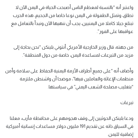
واعتبر أنه “بالنسبة لمعظم الناس أصبحت الحياة في اليمن الآن لا
تطاق، وتمثل الطفولة في اليمن نوعا خاصا من الجحيم، هذه الحرب
تبتلع جيلا كاملا من اليمنيين، يجب أن ننهيها الآن ونبدأ بالتعامل مع
عواقبها على الفور”.
من جهته، قال وزير الخارجية الأمريكي أنتوني بلينكن “نحن بحاجة إلى
مزيد من التبرعات لمساعدة اليمن، خاصة من دول المنطقة”.
وأضاف أنه “على جميع أطراف الأزمة اليمنية الحفاظ على سلامة وأمن
منظمات الإغاثة والعاملين فيها”، موضحا أن واشنطن ملتزمة
“بتغليب مصلحة الشعب اليمني” في سياستها.
تبرعات
ودعا بلينكن الحوثيين إلى وقف هجومهم على محافظة مأرب، معلنا
في السياق ذاته عن تقديم 191 مليون دولار مساعدات إنسانية أميركية
إضافية لليمن.