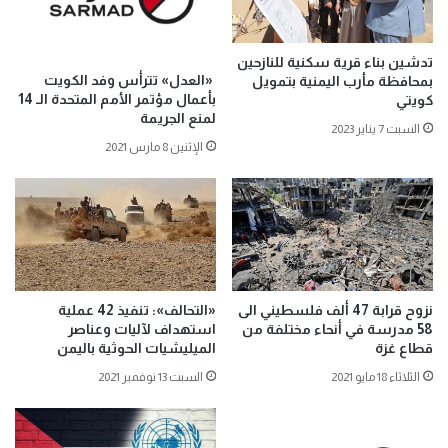
تدشين بناء قرية سكنية للنازحين
«العدل» تترأس وفد الكويت
بمحافظة مأرب اليمنية بتمويل
بأعمال مؤتمر الأمم المتحدة الـ 14
كويتي
لمنع الجريمة
السبت 7 يناير 2023
الإثنين 8 مارس 2021
نزوح قرابة 47 ألف فلسطيني الى
«التحالف»: تنفيذ 42 عملية
58 مدرسة في أنحاء مختلفة من
استهداف لآليات وعناصر
قطاع غزة
الميليشيات الحوثية باليمن
الثلاثاء 18 مايو 2021
السبت 13 نوفمبر 2021