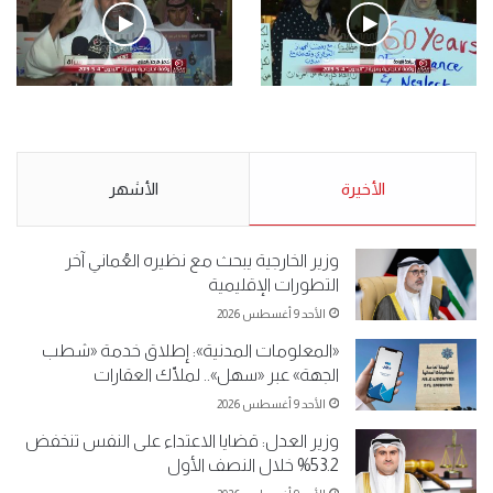
.وقفة احتجاجية رمزية لـ”#البدون” في ساحة الإرادة 4-5-2019.
الأحد 5 مايو 2019
.وقفة احتجاجية رمزية
.كامل فرحان العنزي معتصم
لـ”#البدون” في ساحة الإرادة 4-
من البدون: ما تخافون من الله ..
5-2019.
نبيع مخدرات يعني ولا خمر؟!.
الأحد 5 مايو 2019
الأخيرة
الأحد 5 مايو 2019
الأشهر
وزير الخارجية يبحث مع نظيره العُماني آخر
التطورات الإقليمية
الأحد 9 أغسطس 2026
«المعلومات المدنية»: إطلاق خدمة «شطب
الجهة» عبر «سهل».. لملّاك العقارات
الأحد 9 أغسطس 2026
وزير العدل: قضايا الاعتداء على النفس تنخفض
53.2% خلال النصف الأول