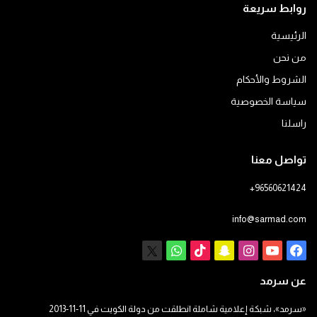
روابط سريعة
الرئيسية
من نحن
الشروط والأحكام
سياسة الخصوصية
راسلنا
تواصل معنا
+96560621424
info@sarmad.com
فيسبوك
يوتيوب
انستقرام
سناب
‫TikTok
X
واتساب
تشات
عن سرمد
«سرمد»، شبكة إعلامية شاملة انطلقت من دولة الكويت في 11-11-2013