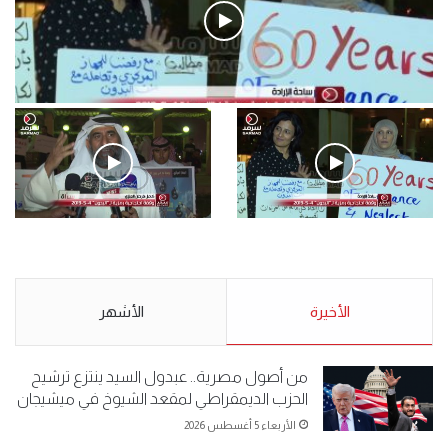
فيديو
.وقفة احتجاجية رمزية لـ”#البدون” في ساحة الإرادة 4-5-2019.
الأحد 5 مايو 2019
.وقفة احتجاجية رمزية
.كامل فرحان العنزي معتصم
لـ”#البدون” في ساحة الإرادة 4-
من البدون: ما تخافون من الله ..
5-2019.
نبيع مخدرات يعني ولا خمر؟!.
الأحد 5 مايو 2019
الأخيرة
الأحد 5 مايو 2019
الأشهر
من أصول مصرية.. عبدول السيد ينتزع ترشيح
الحزب الديمقراطي لمقعد الشيوخ في ميشيجان
الأربعاء 5 أغسطس 2026