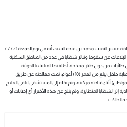
(واس) – أوضح المتحدث الإعلامي لمديرية الدفاع المدني بمنطقة عسير النقيب محمد بن عبده السيد، أنه في يوم الجمعة 21 / 7 /
دفاع المدني عدداً من البلاغات عن سقوط وتناثر شظايا في عدد من المناطق السكنية
ئرات من دون طيار مفخخة، أطلقتها الميليشيا الحوثية
الإرهابية المدعومة من إيران تجاه المملكة، وقد نتج عن ذلك إصابة طفل يبلغ من العمر (10) أعوام، تمت معالجته عن طريق
واطن) أثناء قيادته مركبته، وتم نقله إلى المستشفى لتلقي العلاج
ة إثر الشظايا المتطايرة، ولم ينتج عن هذه الأضرار أي إصابات أو
 الحالات.