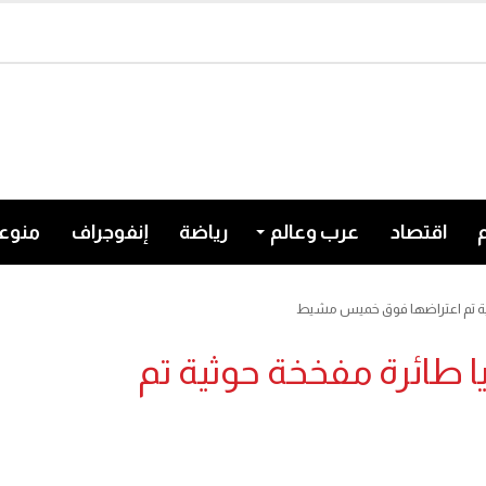
اقتصاد
عرب وعالم
رياضة
إنفوجراف
منوع
ية تم اعتراضها فوق خميس مشيط
 طائرة مفخخة حوثية تم