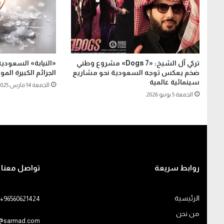
تركي آل الشيخ: «7 Dogs» مشروع وطني
«النيابة» السعودي
ضخم يعكس توجه السعودية نحو مشاريع
الجرائم الكبيرة الم
سينمائية عالمية
الجمعة 14 مارس 2025
الجمعة 5 يونيو 2026
روابط سريعة
تواصل معنا
الرئيسية
+96560621424
من نحن
o@sarmad.com