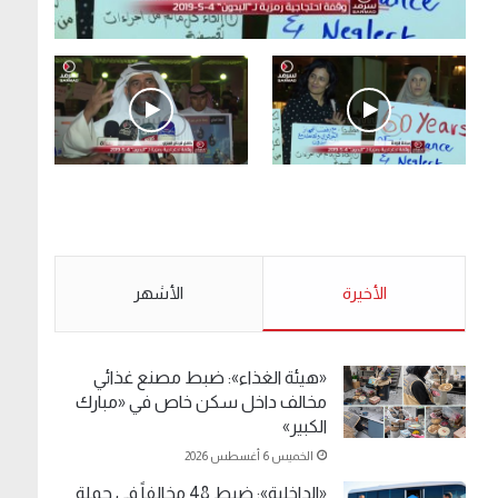
.وقفة احتجاجية رمزية لـ”#البدون” في ساحة الإرادة
4-5-2019.
الأحد 5 مايو 2019
.وقفة احتجاجية رمزية
.كامل فرحان العنزي
لـ”#البدون” في ساحة الإرادة
معتصم من البدون: ما
4-5-2019.
تخافون من الله .. نبيع
مخدرات يعني ولا خمر؟!.
الأحد 5 مايو 2019
الأخيرة
الأحد 5 مايو 2019
الأشهر
«هيئة الغذاء»: ضبط مصنع غذائي
مخالف داخل سكن خاص في «مبارك
الكبير»
الخميس 6 أغسطس 2026
«الداخلية»: ضبط 48 مخالفاً في حملة