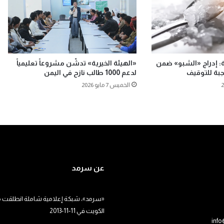
ة: إدراج «الشبو» ضمن
«الهيئة الخيرية» تدشّن مشروعاً تعليمياً
وجبة للتوقيف
لدعم 1000 طالب نازح في اليمن
الخميس 7 مايو 2026
عن سرمد
«سرمد»، شبكة إعلامية شاملة انطلقت م
الكويت في 11-11-2013
inf