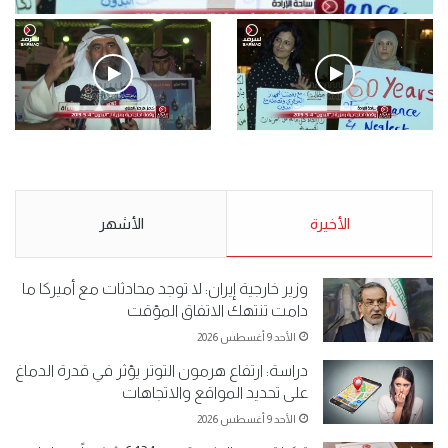
فيديو
.وقفة احتجاجية رمزية لـ”#البدون” في ساحة الإرادة 4-5-2019.
الأحد 5 مايو 2019
.وقفة احتجاجية رمزية
.كامل فرحان العنزي معتصم
لـ”#البدون” في ساحة الإرادة 4-
من البدون: ما تخافون من الله ..
5-2019.
نبيع مخدرات يعني ولا خمر؟!.
الأحد 5 مايو 2019
الأخيرة
الأحد 5 مايو 2019
الأشهر
وزير خارجية إيران: لا توجد محادثات مع أميركا ما
دامت تنتهك الاتفاق المؤقت
الأحد 9 أغسطس 2026
دراسة: ارتفاع هرمون التوتر يؤثر في قدرة الدماغ
على تحديد المواقع والاتجاهات
الأحد 9 أغسطس 2026