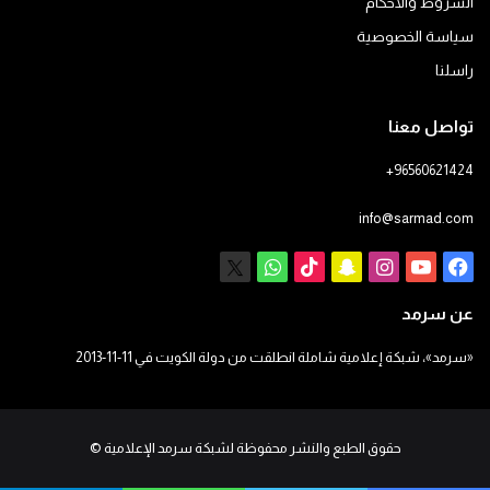
الشروط والأحكام
سياسة الخصوصية
راسلنا
تواصل معنا
+96560621424
info@sarmad.com
فيسبوك
يوتيوب
انستقرام
سناب
‫TikTok
X
واتساب
تشات
عن سرمد
«سرمد»، شبكة إعلامية شاملة انطلقت من دولة الكويت في 11-11-2013
حقوق الطبع والنشر محفوظة لشبكة سرمد الإعلامية
©