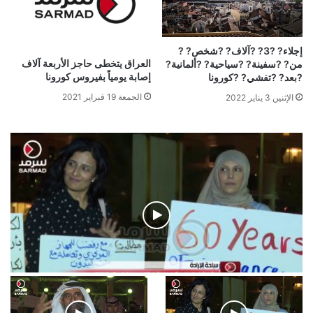
إجلاء? ?3? ?آلاف? ?شخص? ?
العراق يتخطى حاجز الأربعة آلاف
من? ?سفينة? ?سياحية? ?ألمانية?
إصابة يومياً بفيروس كورونا
?بعد? ?تفشي? ?كورونا
الجمعة 19 فبراير 2021
الإثنين 3 يناير 2022
فيديو