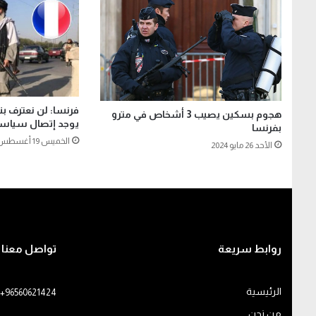
فرنسا: لن نعترف بن
هجوم بسكين يصيب 3 أشخاص في مترو
يوجد إتصال سياس
بفرنسا
الخميس 19 أغسطس 2021
الأحد 26 مايو 2024
روابط سريعة
تواصل معنا
الرئيسية
+96560621424
من نحن