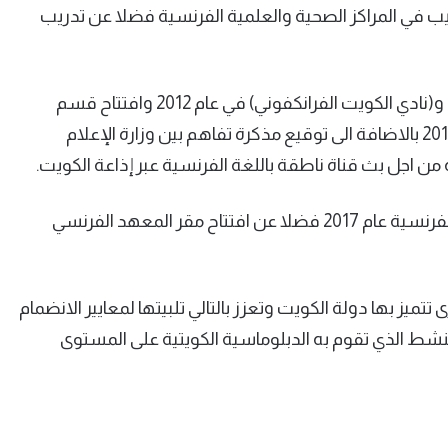
يب في المراكز الصحية والعلمية الفرنسية فضلا عن تدريب
وأشار الى افتتاح معهد الكويت الفرنسي ومعهد (فولتير) و(نادي الكويت الفرانكفوني) في عام 2012 وافتتاح قسم
اللغة الفرنسية في كلية الاداب بجامعة الكويت في عام 2014 بالاضافة الى توقيع مذكرة تفاهم بين وزارة الإعلام
كما اشار الى اطلاق وكالة الانباء الكويتية (كونا) بثا باللغة الفرنسية عام 2017 فضلا عن افتتاح مقر المعهد الفرنسي
تميز بها دولة الكويت وتعزز بالتالي تلبيتها لمعايير الانضمام
النشط الذي تقوم به الدبلوماسية الكويتية على المستوى