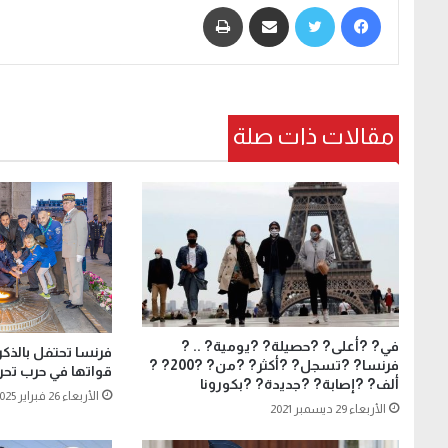
فيسبوك
تويتر
مشاركة عبر البريد
طباعة
مقالات ذات صلة
في? ?أعلى? ?حصيلة? ?يومية? .. ?
فرنسا? ?تسجل? ?أكثر? ?من? ?200? ?
قواتها في حرب تحر
ألف? ?إصابة? ?جديدة? ?بكورونا
الأربعاء 26 فبراير 2025
الأربعاء 29 ديسمبر 2021