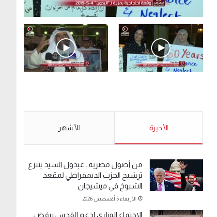
.وقفة احتجاجية رمزية لـ”#البدون” في ساحة الإرادة
4-5-2019.
الأحد 5 مايو 2019
.وقفة احتجاجية رمزية
.كامل فرحان العنزي
لـ”#البدون” في ساحة الإرادة
معتصم من البدون: ما
4-5-2019.
تخافون من الله .. نبيع
مخدرات يعني ولا خمر؟!.
الأحد 5 مايو 2019
الأخيرة
الأحد 5 مايو 2019
الأشهر
من أصول مصرية.. عبدول السيد ينتزع
ترشيح الحزب الديمقراطي لمقعد
الشيوخ في ميشيجان
الأربعاء 5 أغسطس 2026
الاجتماع الوزاري لدعم القدس يرفض