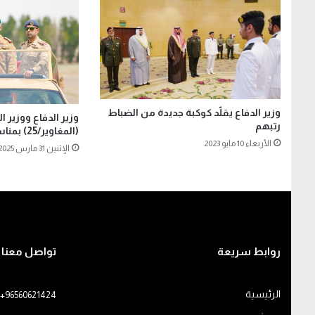
وزير الدفاع يقلّد كوكبة جديدة من الضباط
وزير الدفاع ووزير الد
رتبهم
(المغاوير/25) بمناسبة عيد الفطر السعيد
الأربعاء 10 مايو 2023
الإثنين 31 مارس 2025
روابط سريعة
تواصل معنا
الرئيسية
+96560621424