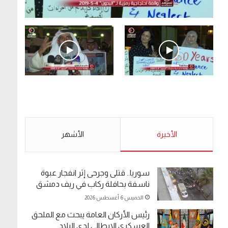
.وقفة احتجاجية رمزية لـ”#البدون” في ساحة الإرادة
4-5-2019.
الأحد 5 مايو 2019
.وقفة احتجاجية رمزية
.كامل فرحان العنزي
لـ”#البدون” في ساحة الإرادة
معتصم من البدون: ما
4-5-2019.
تخافون من الله .. نبيع
مخدرات يعني ولا خمر؟!.
الأحد 5 مايو 2019
الأخيرة
الأحد 5 مايو 2019
الأشهر
سوريا.. قتلى وجرحى إثر انفجار عبوة
ناسفة بحافلة ركاب في ريف دمشق
الخميس 6 أغسطس 2026
رئيس الأركان العامة يبحث مع الملحق
العسكري الايطالي لدى البلاد