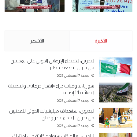
الأحد 5 مايو 2019
.وقفة احتجاجية رمزية
.كامل فرحان العنزي معتصم
لـ”#البدون” في ساحة الإرادة 4-
من البدون: ما تخافون من الله ..
5-2019.
نبيع مخدرات يعني ولا خمر؟!.
الأحد 5 مايو 2019
الأخيرة
الأحد 5 مايو 2019
الأشهر
البحرين: الاعتداء الإرهابي الحوثي على المدنيين
في نجران.. تصعيد خطير
الجمعة 7 أغسطس 2026
سوريا: لا وفيات جراء «انفجار جرمانا».. والحصيلة
النهائية 14 إصابة
الجمعة 7 أغسطس 2026
البديوي: استهداف ميليشيات الحوثي للمدنيين
في نجران.. اعتداء غادر وجبان
الجمعة 7 أغسطس 2026
ترامب: العالم كان سيواجه كارثة حال امتلاك