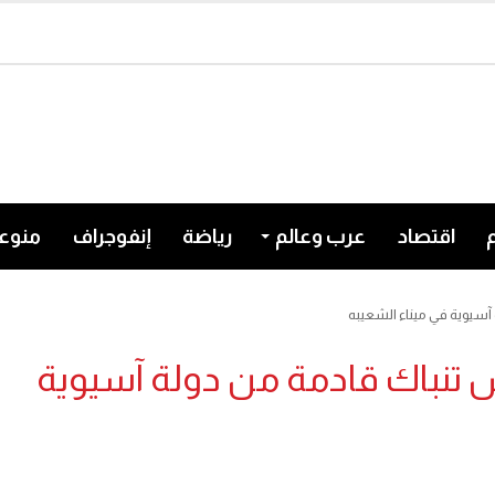
اقتصاد
عرب وعالم
رياضة
إنفوجراف
منوع
ط 291 ا?لف كيس تنباك قادمة من دولة آسيوية