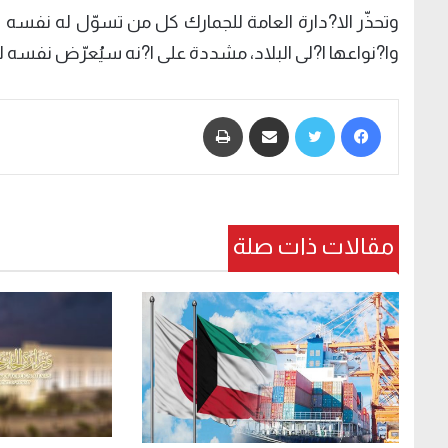
‏‎وتحذّر الا?دارة العامة للجمارك كل من تسوّل له نفسه
وا?نواعها ا?لى البلاد، مشددة على ا?نه سيُعرّض نفسه للم
فيسبوك
تويتر
مشاركة عبر البريد
طباعة
مقالات ذات صلة