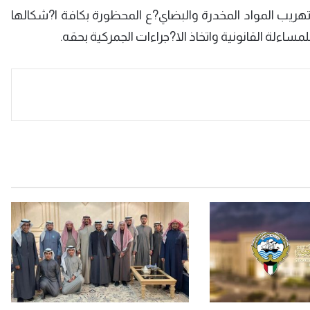
 تهريب المواد المخدرة والبضاي?ع المحظورة بكافة ا?شكالها
ساءلة القانونية واتخاذ الا?جراءات الجمركية بحقه.