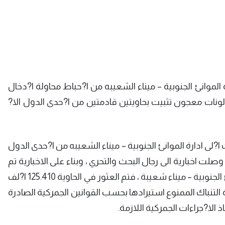
لموانئ الجنوبية – ميناء الشعيبه من ا?حباط محاولة ا?دخال
وسط جالونات معجون تثبيت بحاويتين قادمتين من ا?حدى الدول الا?
ة، ا?ن حاويتين بحجم 40 قدماً قَدِمت ا?لى ادارة الموانئ الجنوبية – ميناء الشعيبه من ا?حدى الدول
لت اخبارية الى رجال البحث والتحري ، وبناء على الاخبارية تم
تفتيش الحاويتان من قبل رجال التفتيش في ادارة الموانئ الجنوبية – ميناء شعيبة ، فتم العثور في الحاوية 125.410 ا?لف
ى 166.260 الف كيس من مادة التنباك الممنوع استيرادها بحسب القوانين الجمركية الصادرة
ذ الا?جراءات الجمركية اللازمة.