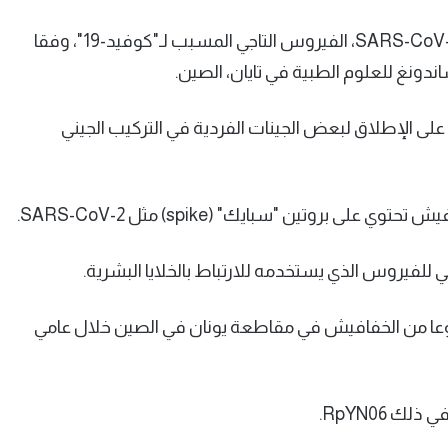
ويمتلك RpYN06 تقريبا نفس التركيب الجيني تماما مثل SARS-CoV-2، الفيروس التاجي المسبب لـ"كوفيد-19"، وفقا
دونغ للعلوم الطبية في تايان، الصين.
تم العثور عليه على الإطلاق لبعض الجينات الفردية في التركيب الجيني
روتين "سبايك" (spike) مثل SARS-CoV-2.
للفيروس الذي يستخدمه للارتباط بالخلايا البشرية.
 الفريق في الصين جينات 411 عينة جمعت من 23 نوعا من الخفافيش في مقاطعة يونان في الصين خلال عامي