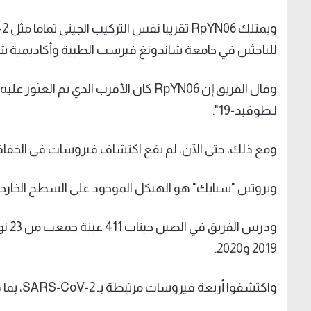
للباحثين في جامعة شاندونغ فيرست الطبية وأكاديمية شان
وقال الفريق إن RpYN06 كان الأقرب الذي 
لـطوفيد-19".
ومع ذلك، حتى الآن، لم يقع اكتشاف فيروسات في الخفافيش تحتوي على ب
وبروتين "سبايك" هو الهيكل الموجود على السطح الخارجي 
ودرس
2019 و2020.
واكتشفوا أربعة فيروسات مرتبطة بـ SARS-CoV-2، بما في ذلك RpYN06.