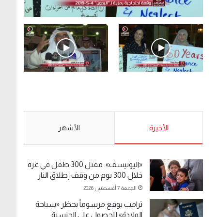
.وقفة احتجاجية رمزية لـ”#البدون” في ساحة الإرادة
4-5-2019.
الأحد 5 مايو 2019
.وقفة احتجاجية رمزية
.كامل فرحان العنزي
لـ”#البدون” في ساحة الإرادة
معتصم من البدون: ما
4-5-2019.
تخافون من الله .. نبيع
مخدرات يعني ولا خمر؟!.
الأحد 5 مايو 2019
الأخيرة
الأحد 5 مايو 2019
الأشهر
«اليونيسف»: مقتل 300 طفل في غزة
خلال 300 يوم من وقف إطلاق النار
الجمعة 7 أغسطس 2026
ترامب يوقع مرسوماً يحظر «سياحة
الولادة» للحصول على الجنسية