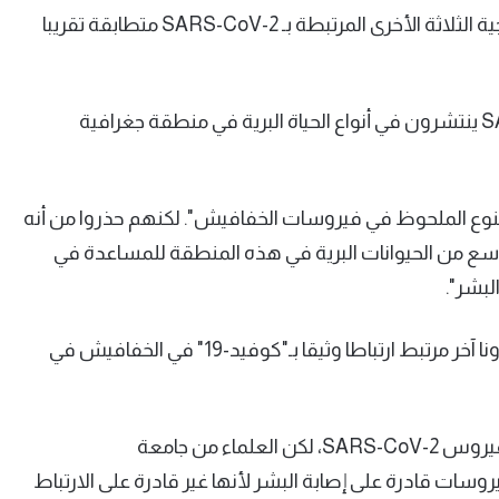
وكتب العلماء في ورقتهم البحثية: "كانت الفيروسات التاجية الثلاثة الأخرى المرتبطة بـ SARS-CoV-2 متطابقة تقريبا
وقال العلماء، بقيادة ويفينغ شي: "إن أقارب SARS-CoV-2 ينتشرون في أنواع الحياة البرية في منطقة جغرافية
التنوع الملحوظ في فيروسات الخفافيش". لكنهم حذروا من أنه
وسع من الحيوانات البرية في هذه المنطقة للمساعدة في
لبشر".
وهذا يشير إلى الدراسة التي اكتشفت مؤخرا فيروس كورونا آخر مرتبط ارتباطا وثيقا بـ"كوفيد-19" في الخفافيش في
ويشارك RacCS203 نحو 91.5% من شفرته الجينية مع الفيروس SARS-CoV-2، لكن العلماء من جامعة
وسات قادرة على إصابة البشر لأنها غير قادرة على الارتباط