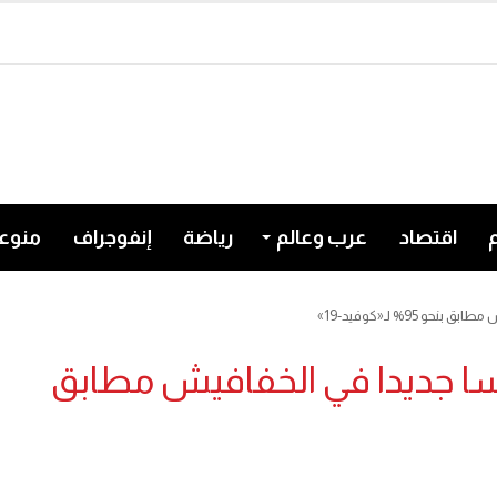
اقتصاد
عرب وعالم
رياضة
إنفوجراف
منوع
9% لـ«كوفيد-19»
ا جديدا في الخفافيش مطابق