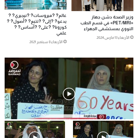
عالم? ?فيروسات? ?نيجيري? ?
وزير الصحة دشن جهاز
يدعو? ?إلى? ?تتبع? ?أصول? ?
«PET/MRI» في قسم الطب
كورونا? ?على? ?أساس? ?
النووي بمستشفى الجهراء
علمي
الأربعاء 13 مارس 2024
الأربعاء 8 سبتمبر 2021
فيديو
.وقفة احتجاجية رمزية لـ”#البدون” في ساحة الإرادة 4-5-2019.