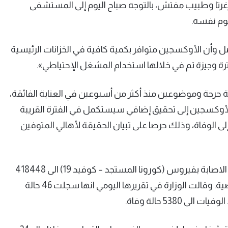
ا وطبيب مفتش، بالتوجه صباح اليوم إلى المستشفى
يوم نفسه.
ل وأن الأوكسجين متوافر بكمية كافية في الخزانات الرئيسية
وجيزة تم في خلالها استخدام المشغل الإحتياطي».
ية حرجة وموضوعين منذ أكثر من أسبوعين في العناية الفائقة،
لأوكسجين إلى تحقيق إضافي سيستكمل في الفترة القريبة
إلى الوفاة، وذلك حرصا على تبيان الحقيقة لأهالي المتوفين
وأعلنت وزارة الصحة اللبنانية اليوم الاحد ارتفاع عدد حالات الاصابة بفيروس (كورونا المستجد – كوفيد 19) الى 418448
حالة بعد تسجيل 3086 حالة جديدة خلال ال24 ساعة الماضية. وقالت الوزارة في تقريرها اليومي انها سجلت 46 حالة