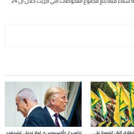
واشارت ايضا الى ارتفاع عدد حالات الشفاء الى 328706 حالة شفاء فيما بلغ مجموع الفحوصات التي اجريت خلال ال 24
لاق النار: انتصرنا على
ترامب لـ «أكسيوس»: لولا تدخلي لسُحقت