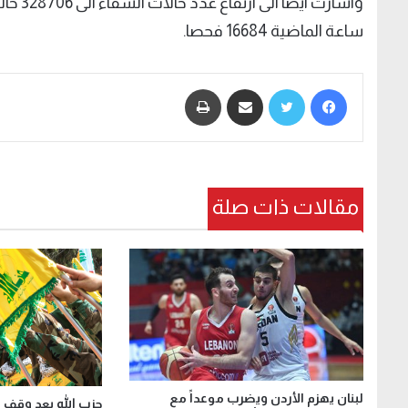
ساعة الماضية 16684 فحصا.
فيسبوك
تويتر
مشاركة عبر البريد
طباعة
مقالات ذات صلة
لبنان يهزم الأردن ويضرب موعداً مع
حزب الله بعد وقف إط