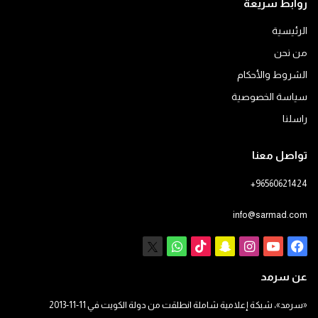
روابط سريعة
الرئيسية
من نحن
الشروط والأحكام
سياسة الخصوصية
راسلنا
تواصل معنا
+96560621424
info@sarmad.com
فيسبوك
يوتيوب
انستقرام
سناب
‫TikTok
X
واتساب
تشات
عن سرمد
«سرمد»، شبكة إعلامية شاملة انطلقت من دولة الكويت في 11-11-2013