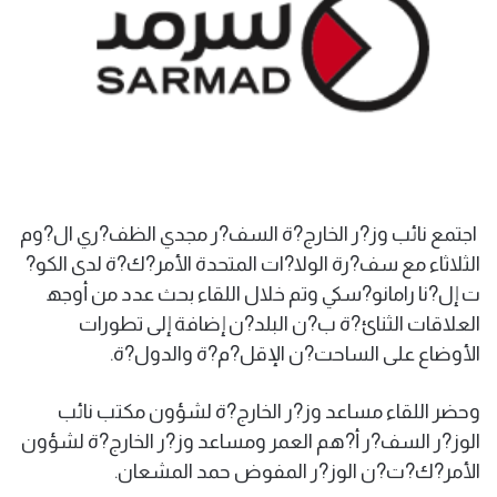
اجتمع نائب وز?ر الخارج?ة السف?ر مجدي الظف?ري ال?وم
الثلاثاء مع سف?رة الولا?ات المتحدة الأمر?ك?ة لدى الكو?
ت إل?نا رامانو?سكي وتم خلال اللقاء بحث عدد من أوجھ
العلاقات الثنائ?ة ب?ن البلد?ن إضافة إلى تطورات
الأوضاع على الساحت?ن الإقل?م?ة والدول?ة.
وحضر اللقاء مساعد وز?ر الخارج?ة لشؤون مكتب نائب
الوز?ر السف?ر أ?ھم العمر ومساعد وز?ر الخارج?ة لشؤون
الأمر?ك?ت?ن الوز?ر المفوض حمد المشعان.