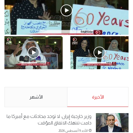
فيديو
.وقفة احتجاجية رمزية لـ”#البدون” في ساحة الإرادة 4-5-2019.
الأحد 5 مايو 2019
.وقفة احتجاجية رمزية
.كامل فرحان العنزي معتصم
لـ”#البدون” في ساحة الإرادة 4-
من البدون: ما تخافون من الله ..
5-2019.
نبيع مخدرات يعني ولا خمر؟!.
الأحد 5 مايو 2019
الأخيرة
الأحد 5 مايو 2019
الأشهر
وزير خارجية إيران: لا توجد محادثات مع أميركا ما
دامت تنتهك الاتفاق المؤقت
الأحد 9 أغسطس 2026