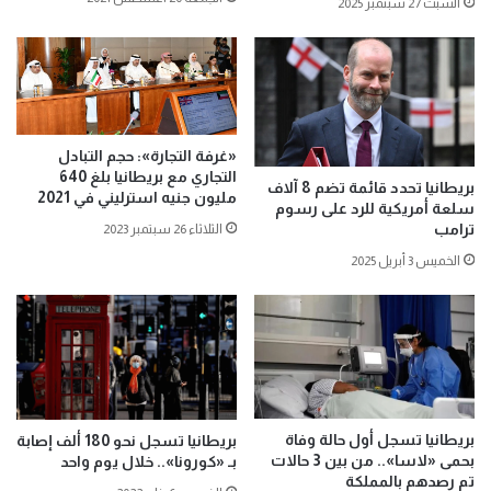
السبت 27 سبتمبر 2025
«غرفة التجارة»: حجم التبادل
التجاري مع بريطانيا بلغ 640
بريطانيا تحدد قائمة تضم 8 آلاف
مليون جنيه استرليني في 2021
سلعة أمريكية للرد على رسوم
ترامب
الثلاثاء 26 سبتمبر 2023
الخميس 3 أبريل 2025
بريطانيا تسجل أول حالة وفاة
بريطانيا تسجل نحو 180 ألف إصابة
بحمى «لاسا».. من بين 3 حالات
بـ «كورونا».. خلال يوم واحد
تم رصدهم بالمملكة