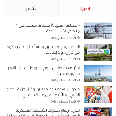
5-2019.
نبيع مخدرات يعني ولا خمر؟!.
الأحد 5 مايو 2019
الأخيرة
الأحد 5 مايو 2019
الأشهر
«الصناعة» تغلق 19 قسيمة صناعية في 4
مناطق.. لأسباب عدة
الأحد 9 أغسطس 2026
السعودية: إخماد حريق بمنشأة تابعة لـ«أرامكو»
في جازان.. ولا إصابات
الأحد 9 أغسطس 2026
«الأرصاد»: طقس اليوم حار ورطب خلال النهار
حار ورطب ليلاً
الأحد 9 أغسطس 2026
صدور مرسوم بتجديد تعيين وكيل وزارة الدفاع
الشيخ عبداللّٰه مشعل مبارك الصباح
الأحد 9 أغسطس 2026
لندن.. ارتفاع ملحوظ للأنشطة العسكرية
الروسية بالقرب من المياه الاقليمية البريطانية