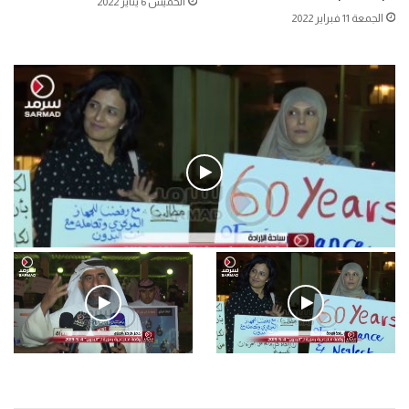
الخميس 6 يناير 2022
الجمعة 11 فبراير 2022
فيديو
.وقفة احتجاجية رمزية لـ”#البدون” في ساحة الإرادة 4-5-2019.
الأحد 5 مايو 2019
.وقفة احتجاجية رمزية
.كامل فرحان العنزي معتصم
لـ”#البدون” في ساحة الإرادة 4-
من البدون: ما تخافون من الله ..