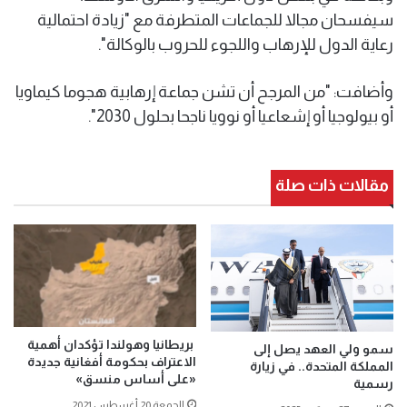
سيفسحان مجالا للجماعات المتطرفة مع "زيادة احتمالية
رعاية الدول للإرهاب واللجوء للحروب بالوكالة".
وأضافت: "من المرجح أن تشن جماعة إرهابية هجوما كيماويا
أو بيولوجيا أو إشعاعيا أو نوويا ناجحا بحلول 2030".
مقالات ذات صلة
بريطانيا وهولندا تؤكدان أهمية
سمو ولي العهد يصل إلى
الاعتراف بحكومة أفغانية جديدة
المملكة المتحدة.. في زيارة
«على أساس منسق»
رسمية
الجمعة 20 أغسطس 2021