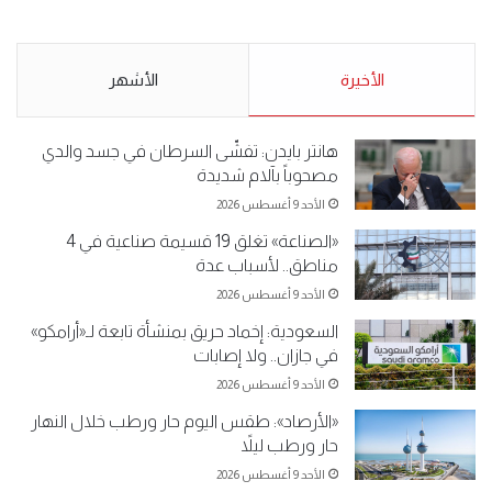
لـ”#البدون” في ساحة الإرادة 4-
من البدون: ما تخافون من الله ..
5-2019.
نبيع مخدرات يعني ولا خمر؟!.
الأحد 5 مايو 2019
الأخيرة
الأحد 5 مايو 2019
الأشهر
هانتر بايدن: تفشّى السرطان في جسد والدي
مصحوباً بآلام شديدة
الأحد 9 أغسطس 2026
«الصناعة» تغلق 19 قسيمة صناعية في 4
مناطق.. لأسباب عدة
الأحد 9 أغسطس 2026
السعودية: إخماد حريق بمنشأة تابعة لـ«أرامكو»
في جازان.. ولا إصابات
الأحد 9 أغسطس 2026
«الأرصاد»: طقس اليوم حار ورطب خلال النهار
حار ورطب ليلاً
الأحد 9 أغسطس 2026