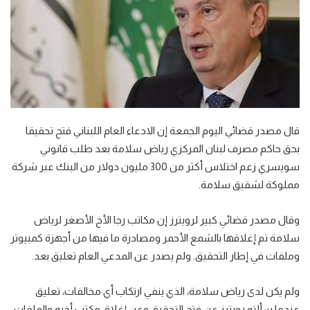
قال مصدر قضائي اليوم الجمعة إن الادعاء العام اللبناني فتح تحقيقا
بحق حاكم مصرف لبنان المركزي رياض سلامة بعد طلب قانوني
سويسري زعم اختلاس أكثر من 300 مليون دولار من البنك عبر شركة
مملوكة لشقيق سلامة.
وقال مصدر قضائي كبير لرويترز إن مكاتب رجا الأخ الأصغر لرياض
سلامة تم إغلاقها بالشمع الأحمر ومصادرة ما فيها من أجهزة كمبيوتر
وملفات في إطار التحقيق. ولم يصدر عن المدعي العام تعليق بعد.
ولم يكن لدى رياض سلامة، الذي ينفي ارتكاب أي مخالفات، تعليق
عندما سألته رويترز عن فتح التحقيق وعن إغلاق مكتب أخيه والملفات