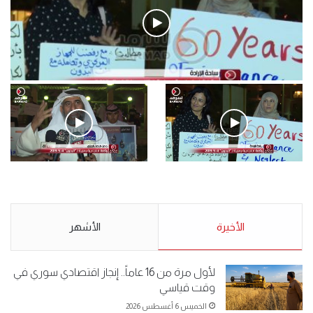
فيديو
.وقفة احتجاجية رمزية لـ”#البدون” في ساحة الإرادة 4-5-2019.
الأحد 5 مايو 2019
.وقفة احتجاجية رمزية
.كامل فرحان العنزي معتصم
لـ”#البدون” في ساحة الإرادة 4-
من البدون: ما تخافون من الله ..
5-2019.
نبيع مخدرات يعني ولا خمر؟!.
الأحد 5 مايو 2019
الأخيرة
الأحد 5 مايو 2019
الأشهر
لأول مرة من 16 عاماً.. إنجاز اقتصادي سوري في
وقت قياسي
الخميس 6 أغسطس 2026