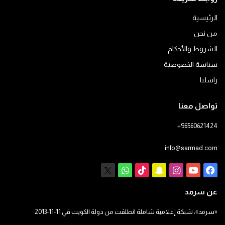
الرئيسية
من نحن
الشروط والأحكام
سياسة الخصوصية
راسلنا
تواصل معنا
+96560621424
info@sarmad.com
فيسبوك
يوتيوب
انستقرام
سناب
‫TikTok
X
واتساب
تشات
عن سرمد
«سرمد»، شبكة إعلامية شاملة انطلقت من دولة الكويت في 11-11-2013