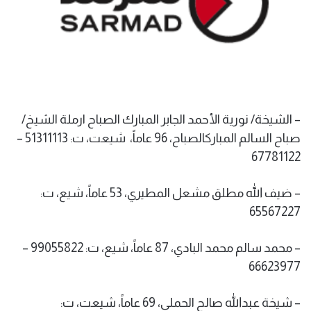
– الشيخة/ نورية الأحمد الجابر المبارك الصباح ارملة الشيخ/
صباح السالم المباركالصباح، 96 عاماً، شيعت، ت: 51311113 –
67781122
– ضيف الله مطلق مشعل المطيري، 53 عاماً، شيع، ت:
65567227
– محمد سالم محمد البادي، 87 عاماً، شيع، ت: 99055822 –
66623977
– شيخة عبدالله صالح الحملي، 69 عاماً، شيعت، ت: