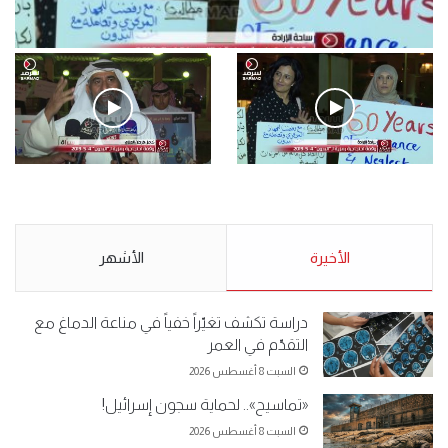
فيديو
.وقفة احتجاجية رمزية لـ”#البدون” في ساحة الإرادة 4-5-2019.
الأحد 5 مايو 2019
.وقفة احتجاجية رمزية
.كامل فرحان العنزي معتصم
لـ”#البدون” في ساحة الإرادة 4-
من البدون: ما تخافون من الله ..
5-2019.
نبيع مخدرات يعني ولا خمر؟!.
الأحد 5 مايو 2019
الأخيرة
الأحد 5 مايو 2019
الأشهر
دراسة تكشف تغيّراً خفياً في مناعة الدماغ مع
التقدّم في العمر
السبت 8 أغسطس 2026
«تماسيح».. لحماية سجون إسرائيل!
السبت 8 أغسطس 2026