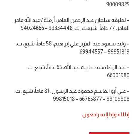
90009825
– لطيفه سلمان عبد الرحمن العامر، أرملة / عبد الله عامر
العامر، 77 عاماً، شيعت، ت: 99334448 – 94024666
– وليد سعود عبد العزيز علي إبراهيم، 58 عاماً، شيع، ت:
99951819 – 69944557
– عبد الرضا محمد حاجيه عبد الله، 63 عاماً، شيع، ت:
66001980
– علي أبو القاسم محمود عبد الرسول، 81 عاماً، شيع، ت:
99109908 – 66765877 – 99815018
إنا لله وإنا إليه راجعون