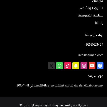
من نحن
الشروط والأحكام
سياسة الخصوصية
راسلنا
تواصل معنا
+96560621424
info@sarmad.com
فيسبوك
يوتيوب
انستقرام
سناب
‫TikTok
X
واتساب
تشات
عن سرمد
«سرمد»، شبكة إعلامية شاملة انطلقت من دولة الكويت في 11-11-2013
حقوق الطبع والنشر محفوظة لشبكة سرمد الإعلامية
©