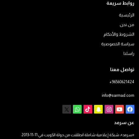
روابط سريعة
الرئيسية
من نحن
الشروط والأحكام
سياسة الخصوصية
راسلنا
تواصل معنا
+96560621424
info@sarmad.com
فيسبوك
يوتيوب
انستقرام
سناب
‫TikTok
X
واتساب
تشات
عن سرمد
«سرمد»، شبكة إعلامية شاملة انطلقت من دولة الكويت في 11-11-2013