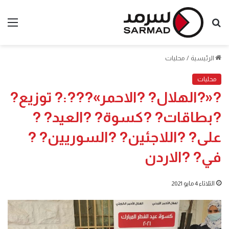
بحث
الق
عن
الرئيسية
/
محليات
محليات
?«?الهلال? ?الاحمر»???:? توزيع?
?بطاقات? ?كسوة? ?العيد? ?
على? ?اللاجئين? ?السوريين? ?
في? ?الاردن
الثلاثاء 4 مايو 2021