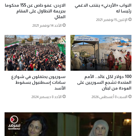
النواب «الأردني» ينتخب الدغمي
الاردن: عفو خاص عن 155 محكوما
رئيسا له
بجريمة التطاول على المقام
الملكي
الإثنين 15 نوفمبر 2021
الأحد 14 نوفمبر 2021
100 دولار لكل عائد.. الأمم
سوريون يحتفلون في شوارع
المتحدة تشجع السوريين على
ساحات إسطنبول بسقوط
العودة من لبنان
الأسد
السبت 8 أغسطس 2026
الأحد 8 ديسمبر 2024