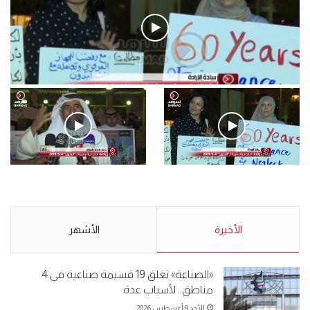
فيديو
.وقفة احتجاجية رمزية لـ”#البدون” في ساحة الإرادة 4-5-2019.
الأحد 5 مايو 2019
.وقفة احتجاجية رمزية
.كامل فرحان العنزي معتصم
لـ”#البدون” في ساحة الإرادة 4-
من البدون: ما تخافون من الله ..
5-2019.
نبيع مخدرات يعني ولا خمر؟!.
الأحد 5 مايو 2019
الأخيرة
الأحد 5 مايو 2019
الأشهر
«الصناعة» تغلق 19 قسيمة صناعية في 4
مناطق.. لأسباب عدة
الأحد 9 أغسطس 2026