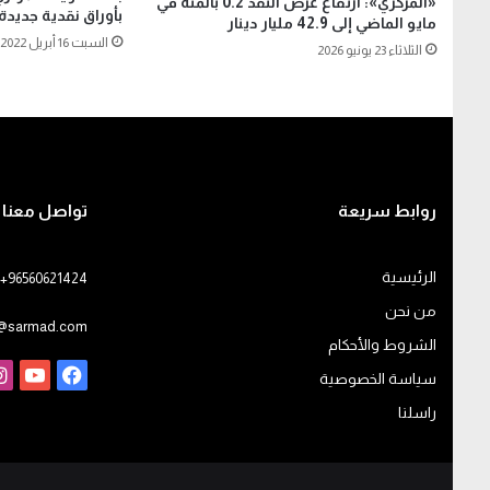
«المركزي»: ارتفاع عرض النقد 0.2 بالمئة في
بأوراق نقدية جديدة
مايو الماضي إلى 42.9 مليار دينار
السبت 16 أبريل 2022
الثلاثاء 23 يونيو 2026
روابط سريعة
تواصل معنا
الرئيسية
+96560621424
من نحن
o@sarmad.com
الشروط والأحكام
فيسبوك
يوت
سياسة الخصوصية
راسلنا