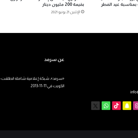
 بمناسبة عيد الفطر
بقيمة 200 مليون دينار
الإثنين 21 يونيو 2021
عن سرمد
«سرمد»، شبكة إعلامية شاملة انطلقت م
الكويت في 11-11-2013
inf
يوب
انستقرام
سناب
‫TikTok
X
واتساب
تشات