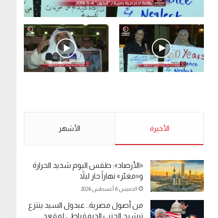
.وقفة احتجاجية رمزية لـ”#البدون” في ساحة الإرادة
4-5-2019.
الأحد 5 مايو 2019
.وقفة احتجاجية رمزية
.كامل فرحان العنزي
لـ”#البدون” في ساحة الإرادة
معتصم من البدون: ما
4-5-2019.
تخافون من الله .. نبيع
مخدرات يعني ولا خمر؟!.
الأحد 5 مايو 2019
الأخيرة
الأحد 5 مايو 2019
الأشهر
«الأرصاد»: طقس اليوم شديد الحرارة
و«مغبّر» نهاراً حار ليلاً
الخميس 6 أغسطس 2026
من أصول مصرية.. عبدول السيد ينتزع
ترشيح الحزب الديمقراطي لمقعد