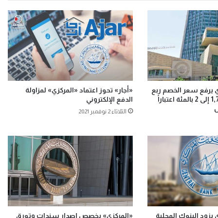
ي يرفع سعر الخصم ربع
«أجار» تحوز اعتماد «المركزي» لمزاولة
نقطة مئوية من 1,75 إلى 2 بالمئة اعتباراً
الدفع الإلكتروني
س
الثلاثاء 2 نوفمبر 2021
 يزود البنوك المحلية
«المركزي» يخصص إصدار سندات وتورق