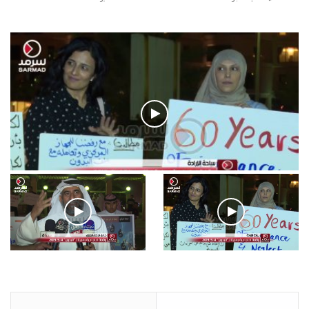
فيديو
.وقفة احتجاجية رمزية لـ”#البدون” في ساحة الإرادة 4-5-2019.
الأحد 5 مايو 2019
.وقفة احتجاجية رمزية
.كامل فرحان العنزي معتصم
لـ”#البدون” في ساحة الإرادة 4-
من البدون: ما تخافون من الله ..
5-2019.
نبيع مخدرات يعني ولا خمر؟!.