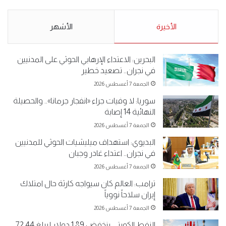
لـ”#البدون” في ساحة الإرادة 4-
من البدون: ما تخافون من الله ..
5-2019.
نبيع مخدرات يعني ولا خمر؟!.
الأحد 5 مايو 2019
الأخيرة
الأحد 5 مايو 2019
الأشهر
البحرين: الاعتداء الإرهابي الحوثي على المدنيين
في نجران.. تصعيد خطير
الجمعة 7 أغسطس 2026
سوريا: لا وفيات جراء «انفجار جرمانا».. والحصيلة
النهائية 14 إصابة
الجمعة 7 أغسطس 2026
البديوي: استهداف ميليشيات الحوثي للمدنيين
في نجران.. اعتداء غادر وجبان
الجمعة 7 أغسطس 2026
ترامب: العالم كان سيواجه كارثة حال امتلاك
إيران سلاحاً نووياً
الجمعة 7 أغسطس 2026
النفط الكويتي ينخفض 1.89 دولار ليبلغ 72.44